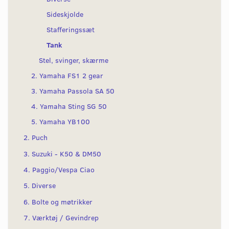
Sideskjolde
Stafferingssæt
Tank
Stel, svinger, skærme
2. Yamaha FS1 2 gear
3. Yamaha Passola SA 50
4. Yamaha Sting SG 50
5. Yamaha YB100
2. Puch
3. Suzuki - K50 & DM50
4. Paggio/Vespa Ciao
5. Diverse
6. Bolte og møtrikker
7. Værktøj / Gevindrep