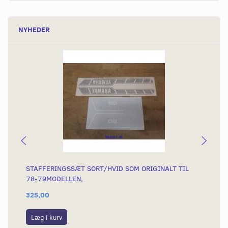
NYHEDER
STAFFERINGSSÆT SORT/HVID SOM ORIGINALT TIL
TA
78-79MODELLEN,
KO
325,00
23
Læg i kurv
L