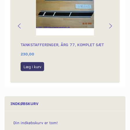
TANKSTAFFERINGER, ÅRG 77, KOMPLET SÆT
BLAND
230,00
50,00
Læg i kurv
Læg i
INDKØBSKURV
Din indkøbskurv er tom!