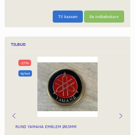
Til kassen
Se indkøbskurv
TILBUD
-27%
Nyhed
RUND YAMAHA EMBLEM Ø63MM
BA