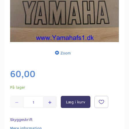
Zoom
60,00
På lager
Læg i kurv
Skyggeskrift
Mere information