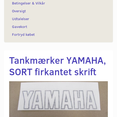
Betingelser & Vilkår
Oversigt
Udtalelser
Gavekort
Fortryd købet
Tankmærker YAMAHA,
SORT firkantet skrift