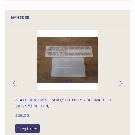
NYHEDER
STAFFERINGSSÆT SORT/HVID SOM ORIGINALT TIL
TA
78-79MODELLEN,
KO
325,00
23
Læg i kurv
L