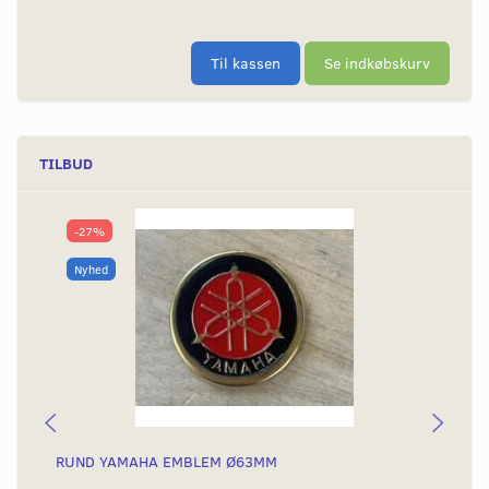
Til kassen
Se indkøbskurv
TILBUD
-27%
Nyhed
RUND YAMAHA EMBLEM Ø63MM
BA