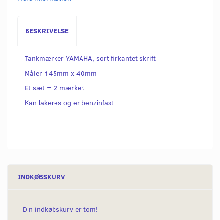
BESKRIVELSE
Tankmærker YAMAHA, sort firkantet skrift
Måler 145mm x 40mm
Et sæt = 2 mærker.
Kan lakeres og er benzinfast
INDKØBSKURV
Din indkøbskurv er tom!