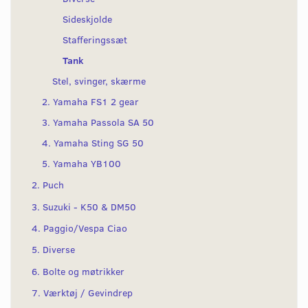
Sideskjolde
Stafferingssæt
Tank
Stel, svinger, skærme
2. Yamaha FS1 2 gear
3. Yamaha Passola SA 50
4. Yamaha Sting SG 50
5. Yamaha YB100
2. Puch
3. Suzuki - K50 & DM50
4. Paggio/Vespa Ciao
5. Diverse
6. Bolte og møtrikker
7. Værktøj / Gevindrep