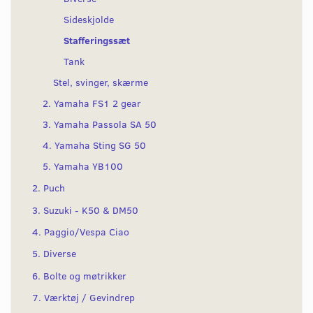
Sideskjolde
Stafferingssæt
Tank
Stel, svinger, skærme
2. Yamaha FS1 2 gear
3. Yamaha Passola SA 50
4. Yamaha Sting SG 50
5. Yamaha YB100
2. Puch
3. Suzuki - K50 & DM50
4. Paggio/Vespa Ciao
5. Diverse
6. Bolte og møtrikker
7. Værktøj / Gevindrep