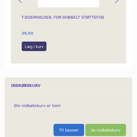
FJEDERHOLDER, FOR DOBBELT STØTTEFOD
FODHV
29,00
225,0
Læg i kurv
Læg i
INDKØBSKURV
Din indkøbskurv er tom!
Til kassen
Se indkøbskurv