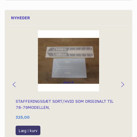
NYHEDER
STAFFERINGSSÆT SORT/HVID SOM ORIGINALT TIL
ST
78-79MODELLEN,
(T
325,00
29
Læg i kurv
L