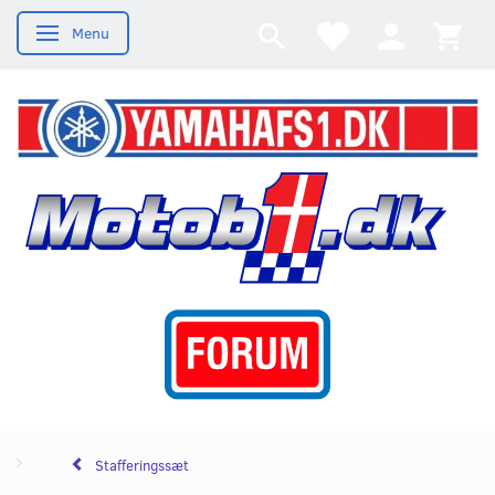
Menu
Skifte navigation
Stafferingssæt