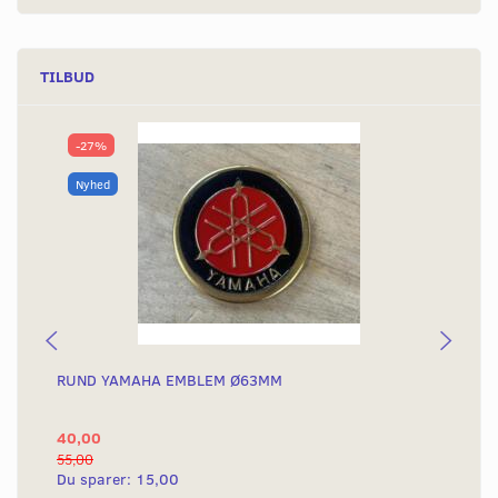
TILBUD
-27%
Nyhed
RUND YAMAHA EMBLEM Ø63MM
BA
40,00
25
55,00
50,
Du sparer:
15,00
Du