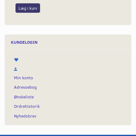
Læg i kurv
L
KUNDELOGIN
Min konto
Adressebog
Ønskeliste
Ordrehistorik
Nyhedsbrev