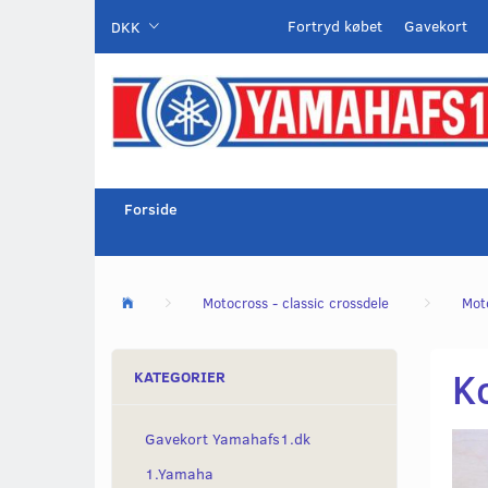
Fortryd købet
Gavekort
DKK
Forside
Motocross - classic crossdele
Mot
K
KATEGORIER
Gavekort Yamahafs1.dk
1.Yamaha