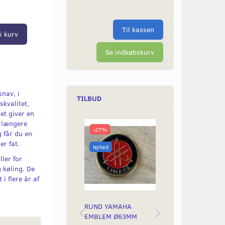
Til kassen
i kurv
Se indkøbskurv
snav, i
TILBUD
kvalitet,
Det giver en
 længere
-27%
-50%
 får du en
er fat.
Nyhed
Nyhed
ler for
 køling. De
 i flere år af
RUND YAMAHA
BAGLYGTEGLAS
EMBLEM Ø63MM
YAMAH STING &