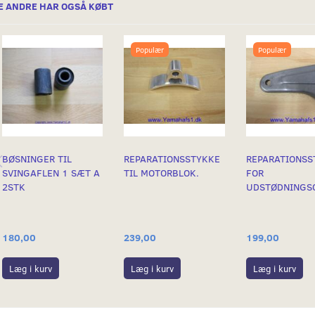
E ANDRE HAR OGSÅ KØBT
Populær
Populær
BØSNINGER TIL
REPARATIONSSTYKKE
REPARATIONSS
SVINGAFLEN 1 SÆT A
TIL MOTORBLOK.
FOR
2STK
180,00
239,00
199,00
Læg i kurv
Læg i kurv
Læg i kurv