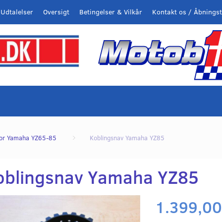
Udtalelser
Oversigt
Betingelser & Vilkår
Kontakt os / Åbningst
or Yamaha YZ65-85
Koblingsnav Yamaha YZ85
oblingsnav Yamaha YZ85
1.399,00