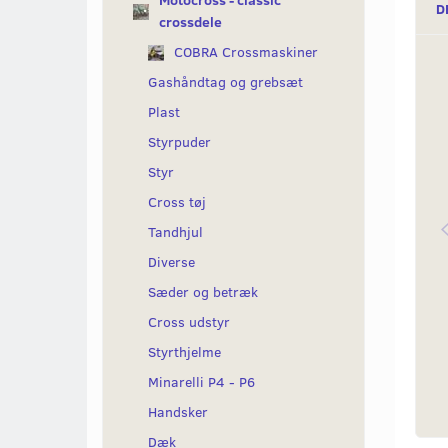
Motocross - classic
D
crossdele
COBRA Crossmaskiner
Gashåndtag og grebsæt
Plast
Styrpuder
Styr
Cross tøj
Tandhjul
Diverse
Sæder og betræk
Cross udstyr
Styrthjelme
Minarelli P4 - P6
Handsker
Dæk