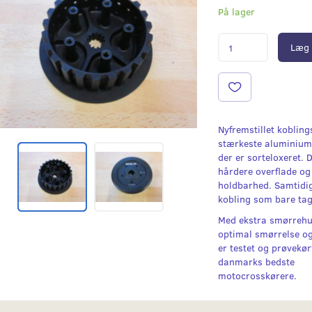
På lager
Læg 
Nyfremstillet kobling
stærkeste aluminiums
der er sorteloxeret. 
hårdere overflade og
holdbarhed. Samtidig
kobling som bare tag
Med ekstra smørrehul
optimal smørrelse og
er testet og prøvekørt
danmarks bedste
motocrosskørere.