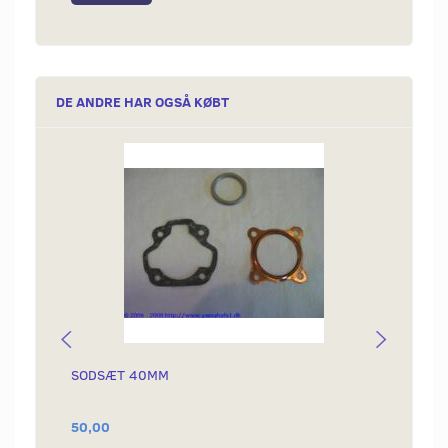
DE ANDRE HAR OGSÅ KØBT
SODSÆT 40MM
PINBO
50,00
125,0