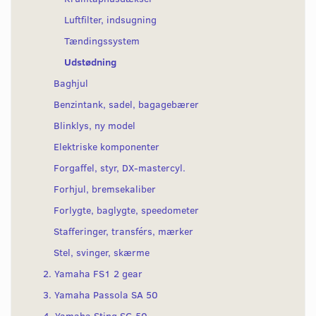
Luftfilter, indsugning
Tændingssystem
Udstødning
Baghjul
Benzintank, sadel, bagagebærer
Blinklys, ny model
Elektriske komponenter
Forgaffel, styr, DX-mastercyl.
Forhjul, bremsekaliber
Forlygte, baglygte, speedometer
Stafferinger, transférs, mærker
Stel, svinger, skærme
2. Yamaha FS1 2 gear
3. Yamaha Passola SA 50
4. Yamaha Sting SG 50