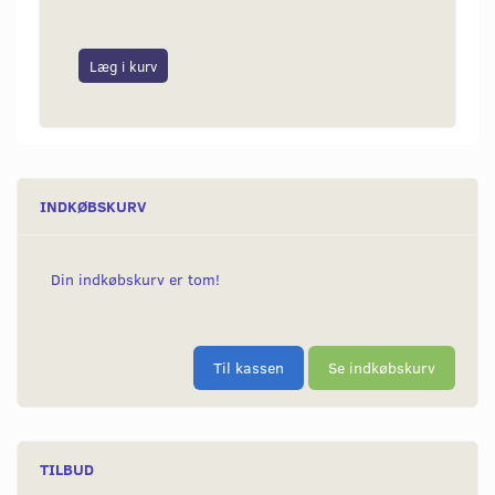
Læg i kurv
Læg i
INDKØBSKURV
Din indkøbskurv er tom!
Til kassen
Se indkøbskurv
TILBUD