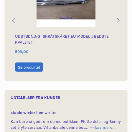
UDSTØDNING, SKRÅTSKÅRET EU MODEL I BEDSTE
UD
KVALITET.
32
599,00
70
L
Se produktet
UDTALELSER FRA KUNDER
staale wictor lien
wrote:
Kan bare si godt om denne butikken. Flotte deler og Benny
vet å yte service. Vil anbefale denne but... —
læs mere...