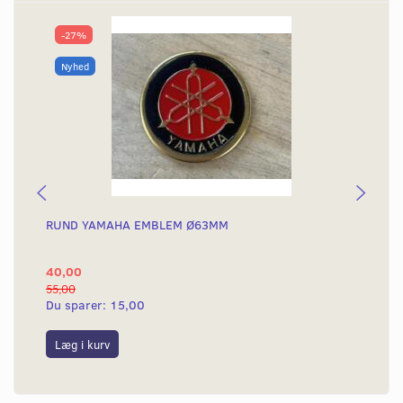
-27%
Nyhed
RUND YAMAHA EMBLEM Ø63MM
BA
40,00
25
55,00
50,
Du sparer:
15,00
Du
Læg i kurv
L