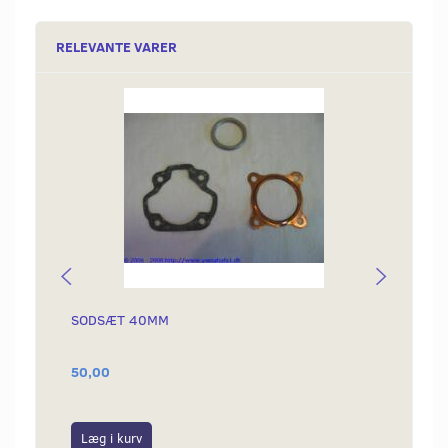
RELEVANTE VARER
SODSÆT 40MM
SODS
50,00
55,00
Læg i kurv
Læg i