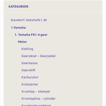
KATEGORIER
Gavekort Yamahafs1.dk
1.Yamaha
1. Yamaha FS1 4 gear
Motor
Kobling
Gearaksel - Gearpedal
Gearkasse
Gearskift
Karburator
Kickstarter
Krumtap - stempel
Krumtaphus - cylinder
Krumtaphusdæksel