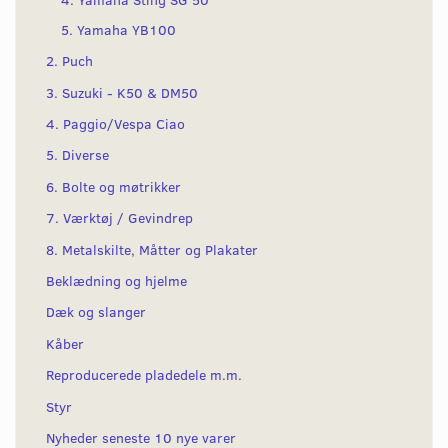
5. Yamaha YB100
2. Puch
3. Suzuki - K50 & DM50
4. Paggio/Vespa Ciao
5. Diverse
6. Bolte og møtrikker
7. Værktøj / Gevindrep
8. Metalskilte, Måtter og Plakater
Beklædning og hjelme
Dæk og slanger
Kåber
Reproducerede pladedele m.m.
Styr
Nyheder seneste 10 nye varer