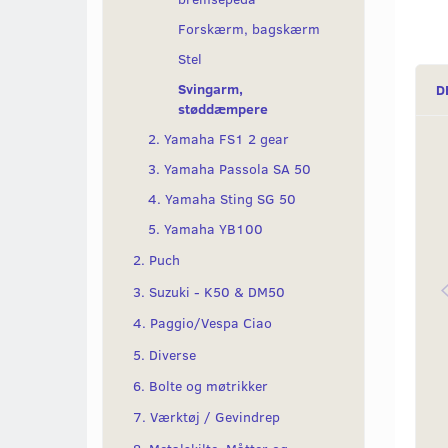
Forskærm, bagskærm
Stel
Svingarm,
D
støddæmpere
2. Yamaha FS1 2 gear
3. Yamaha Passola SA 50
4. Yamaha Sting SG 50
5. Yamaha YB100
2. Puch
3. Suzuki - K50 & DM50
4. Paggio/Vespa Ciao
5. Diverse
6. Bolte og møtrikker
7. Værktøj / Gevindrep