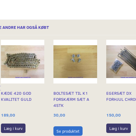
E ANDRE HAR OGSÅ KØBT
KÆDE 420 GOD
BOLTESÆT TIL K1
EGERSÆT DX
KVALITET GULD
FORSKÆRM SÆT A
FORHJUL CHR
4STK
189,00
30,00
150,00
Læg i kurv
Læg i kurv
Se produktet