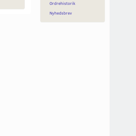
Ordrehistorik
Nyhedsbrev