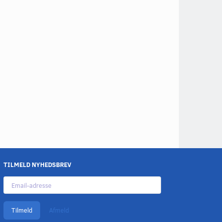
TILMELD NYHEDSBREV
Email-
adresse
Tilmeld
Afmeld