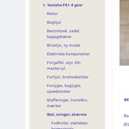
1. Yamaha FS1 4 gear
Motor
Baghjul
Benzintank, sadel,
bagagebærer
Blinklys, ny model
Elektriske komponenter
Forgaffel, styr, DX-
mastercyl.
Forhjul, bremsekaliber
Forlygte, baglygte,
speedometer
BE
Stafferinger, transférs,
mærker
Stel, svinger, skærme
Ba
Fodhviler, støtteben,
Ø1
bremsepeda