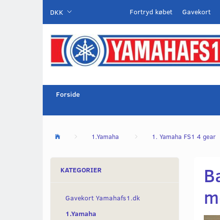
Fortryd købet
Gavekort
DKK
Forside
1.Yamaha
1. Yamaha FS1 4 gear
Ba
KATEGORIER
mø
Gavekort Yamahafs1.dk
1.Yamaha