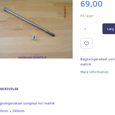
69,00
På lager
Læg 
Bagsvingeraksel uori
møtrik
Mere information
SKRIVELSE
gsvingeraksel uoriginal incl møtrik
0mm x 240mm