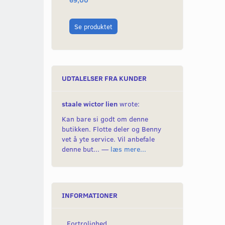
Læg i kurv
Se produktet
UDTALELSER FRA KUNDER
staale wictor lien
wrote:
Kan bare si godt om denne
butikken. Flotte deler og Benny
vet å yte service. Vil anbefale
denne but... —
læs mere...
INFORMATIONER
Fortrolighed