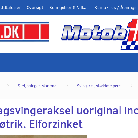
Udtalelser
Oversigt
Betingelser & Vilkår
Kontakt os / Åbningst
Stel, svinger, skærme
Svingarm, støddæmpere
gsvingeraksel uoriginal inc
trik. Elforzinket