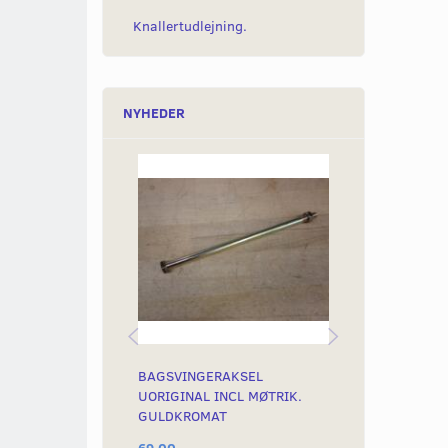
Knallertudlejning.
NYHEDER
BAGSVINGERAKSEL
STØDDÆMPER
UORIGINAL INCL MØTRIK.
280MM SORT 
GULDKROMAT
69,00
969,00