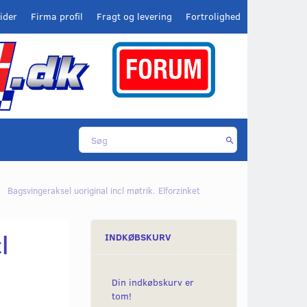
ider
Firma profil
Fragt og levering
Fortrolighed
Bagsvingeraksel uoriginal incl møtrik. Elforzinket
l
INDKØBSKURV
Din indkøbskurv er
tom!