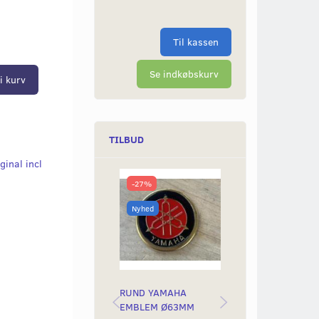
Til kassen
Se indkøbskurv
i kurv
TILBUD
ginal incl
-27%
-50%
Nyhed
Nyhed
RUND YAMAHA
BAGLYGTEGLAS
EMBLEM Ø63MM
YAMAH STING &