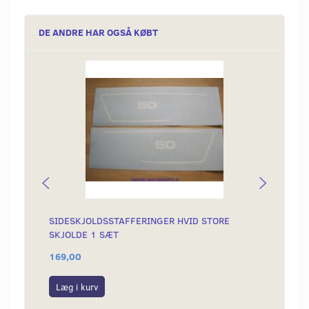
DE ANDRE HAR OGSÅ KØBT
SIDESKJOLDSSTAFFERINGER HVID STORE
OMLØB
SKJOLDE 1 SÆT
169,00
99,00
Læg i kurv
Læg i