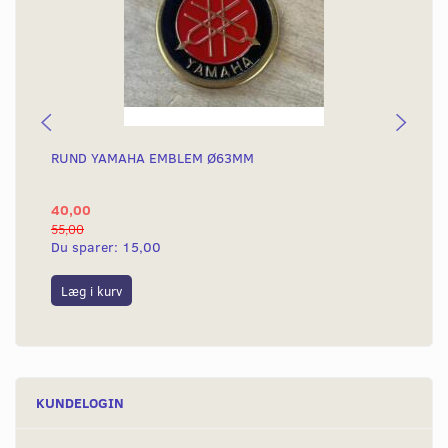
RUND YAMAHA EMBLEM Ø63MM
BA
40,00
25
55,00
50,
Du sparer:
15,00
Du
Læg i kurv
L
KUNDELOGIN