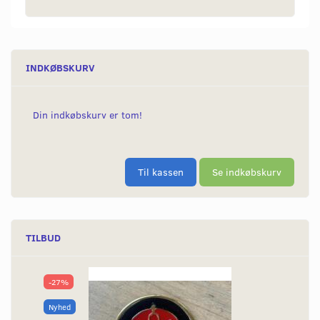
INDKØBSKURV
Din indkøbskurv er tom!
Til kassen
Se indkøbskurv
TILBUD
-27%
Nyhed