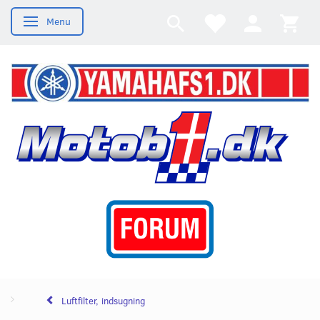
Menu
Skifte navigation
Luftfilter, indsugning