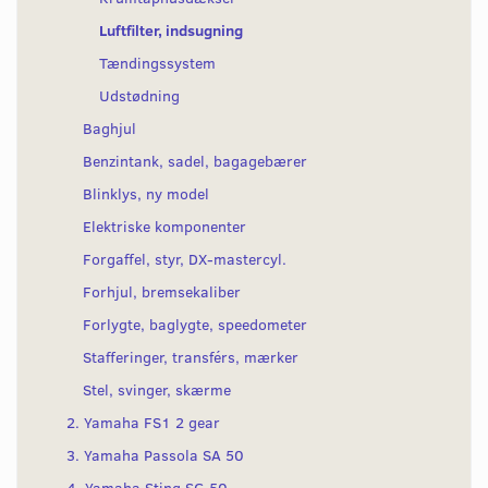
Luftfilter, indsugning
Tændingssystem
Udstødning
Baghjul
Benzintank, sadel, bagagebærer
Blinklys, ny model
Elektriske komponenter
Forgaffel, styr, DX-mastercyl.
Forhjul, bremsekaliber
Forlygte, baglygte, speedometer
Stafferinger, transférs, mærker
Stel, svinger, skærme
2. Yamaha FS1 2 gear
3. Yamaha Passola SA 50
4. Yamaha Sting SG 50