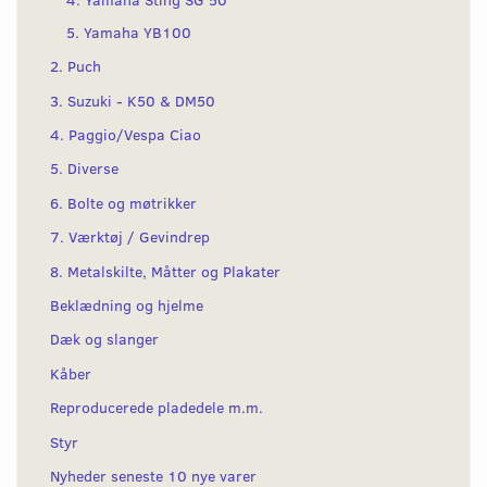
5. Yamaha YB100
2. Puch
3. Suzuki - K50 & DM50
4. Paggio/Vespa Ciao
5. Diverse
6. Bolte og møtrikker
7. Værktøj / Gevindrep
8. Metalskilte, Måtter og Plakater
Beklædning og hjelme
Dæk og slanger
Kåber
Reproducerede pladedele m.m.
Styr
Nyheder seneste 10 nye varer