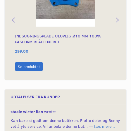
INDSUGNINGSPLADE ULOVLIG Ø10 MM 100%
ME
PASFORM BLÅELOXERET
299,00
22
L
Se produktet
UDTALELSER FRA KUNDER
staale wictor lien
wrote:
Kan bare si godt om denne butikken. Flotte deler og Benny
vet å yte service. Vil anbefale denne but... —
læs mere...