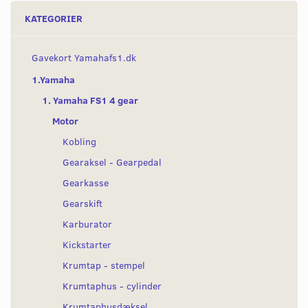
KATEGORIER
Gavekort Yamahafs1.dk
1.Yamaha
1. Yamaha FS1 4 gear
Motor
Kobling
Gearaksel - Gearpedal
Gearkasse
Gearskift
Karburator
Kickstarter
Krumtap - stempel
Krumtaphus - cylinder
Krumtaphusdæksel