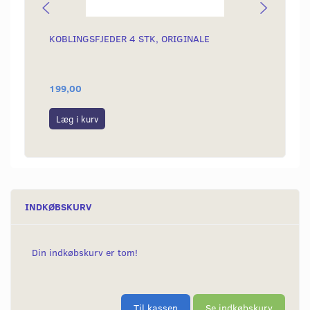
KOBLINGSFJEDER 4 STK, ORIGINALE
PINBO
199,00
125,0
Læg i kurv
Læg i
INDKØBSKURV
Din indkøbskurv er tom!
Til kassen
Se indkøbskurv