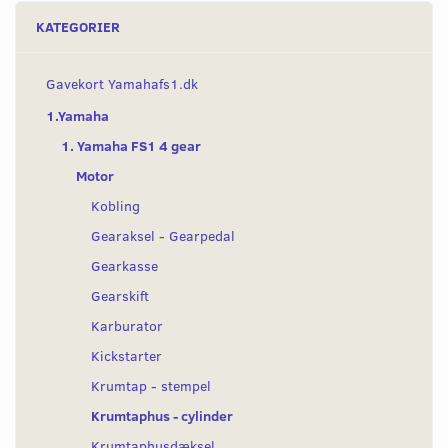
KATEGORIER
Gavekort Yamahafs1.dk
1.Yamaha
1. Yamaha FS1 4 gear
Motor
Kobling
Gearaksel - Gearpedal
Gearkasse
Gearskift
Karburator
Kickstarter
Krumtap - stempel
Krumtaphus - cylinder
Krumtaphusdæksel