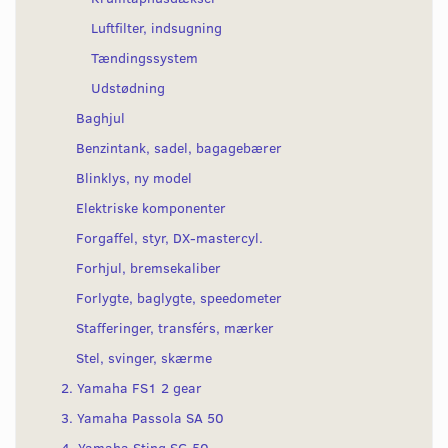
Luftfilter, indsugning
Tændingssystem
Udstødning
Baghjul
Benzintank, sadel, bagagebærer
Blinklys, ny model
Elektriske komponenter
Forgaffel, styr, DX-mastercyl.
Forhjul, bremsekaliber
Forlygte, baglygte, speedometer
Stafferinger, transférs, mærker
Stel, svinger, skærme
2. Yamaha FS1 2 gear
3. Yamaha Passola SA 50
4. Yamaha Sting SG 50