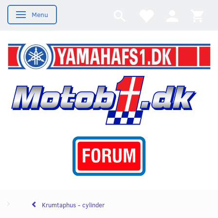
Menu
Skifte navigation
Krumtaphus - cylinder