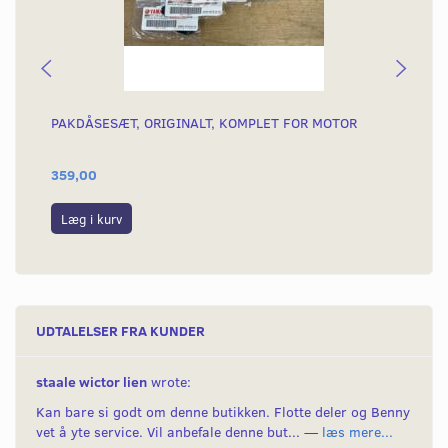
PAKDÅSESÆT, ORIGINALT, KOMPLET FOR MOTOR
SK
TÆ
359,00
16
Læg i kurv
L
UDTALELSER FRA KUNDER
staale wictor lien
wrote:
Kan bare si godt om denne butikken. Flotte deler og Benny
vet å yte service. Vil anbefale denne but... —
læs mere...