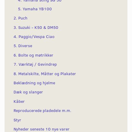
5. Yamaha YB100
2. Puch
3. Suzuki - K50 & DM50
4. Paggio/Vespa Ciao
5. Diverse
6. Bolte og møtrikker
7. Værktøj / Gevindrep
8. Metalskilte, Måtter og Plakater
Beklædning og hjelme
Dæk og slanger
Kåber
Reproducerede pladedele m.m.
Styr
Nyheder seneste 10 nye varer