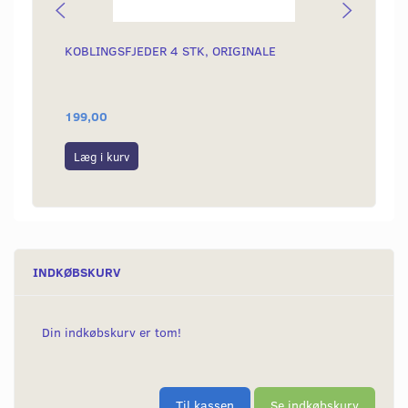
KOBLINGSFJEDER 4 STK, ORIGINALE
PINBO
199,00
125,0
Læg i kurv
Læg i
INDKØBSKURV
Din indkøbskurv er tom!
Til kassen
Se indkøbskurv