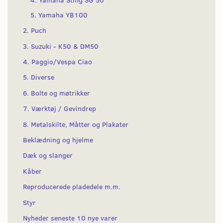
5. Yamaha YB100
2. Puch
3. Suzuki - K50 & DM50
4. Paggio/Vespa Ciao
5. Diverse
6. Bolte og møtrikker
7. Værktøj / Gevindrep
8. Metalskilte, Måtter og Plakater
Beklædning og hjelme
Dæk og slanger
Kåber
Reproducerede pladedele m.m.
Styr
Nyheder seneste 10 nye varer