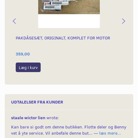
PAKDÅSESÆT, ORIGINALT, KOMPLET FOR MOTOR
SK
TÆ
359,00
16
Læg i kurv
L
UDTALELSER FRA KUNDER
staale wictor lien
wrote:
Kan bare si godt om denne butikken. Flotte deler og Benny
vet å yte service. Vil anbefale denne but... —
læs mere...