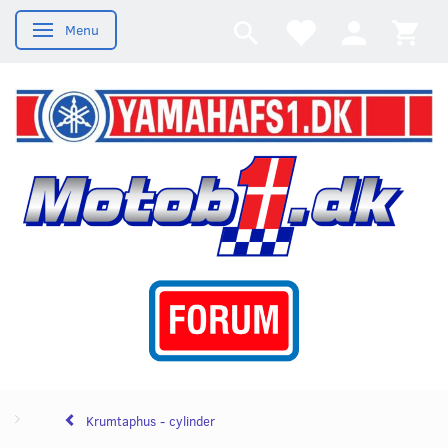
Menu
Skifte navigation
Krumtaphus - cylinder