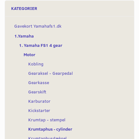
KATEGORIER
Gavekort Yamahafs1.dk
1.Yamaha
1. Yamaha FS1 4 gear
Motor
Kobling
Gearaksel - Gearpedal
Gearkasse
Gearskift
Karburator
Kickstarter
Krumtap - stempel
Krumtaphus - cylinder
Krumtaphusdæksel