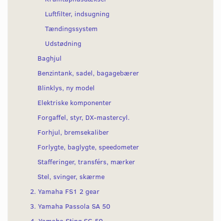
Luftfilter, indsugning
Tændingssystem
Udstødning
Baghjul
Benzintank, sadel, bagagebærer
Blinklys, ny model
Elektriske komponenter
Forgaffel, styr, DX-mastercyl.
Forhjul, bremsekaliber
Forlygte, baglygte, speedometer
Stafferinger, transférs, mærker
Stel, svinger, skærme
2. Yamaha FS1 2 gear
3. Yamaha Passola SA 50
4. Yamaha Sting SG 50