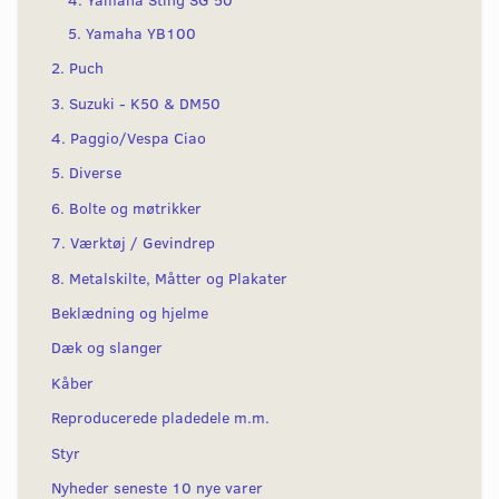
5. Yamaha YB100
2. Puch
3. Suzuki - K50 & DM50
4. Paggio/Vespa Ciao
5. Diverse
6. Bolte og møtrikker
7. Værktøj / Gevindrep
8. Metalskilte, Måtter og Plakater
Beklædning og hjelme
Dæk og slanger
Kåber
Reproducerede pladedele m.m.
Styr
Nyheder seneste 10 nye varer