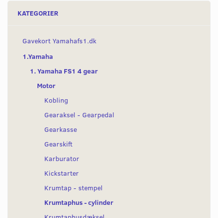
KATEGORIER
Gavekort Yamahafs1.dk
1.Yamaha
1. Yamaha FS1 4 gear
Motor
Kobling
Gearaksel - Gearpedal
Gearkasse
Gearskift
Karburator
Kickstarter
Krumtap - stempel
Krumtaphus - cylinder
Krumtaphusdæksel