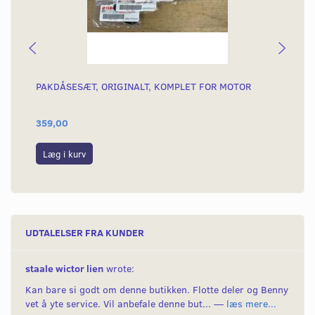
PAKDÅSESÆT, ORIGINALT, KOMPLET FOR MOTOR
SK
TÆ
359,00
16
Læg i kurv
L
UDTALELSER FRA KUNDER
staale wictor lien
wrote:
Kan bare si godt om denne butikken. Flotte deler og Benny
vet å yte service. Vil anbefale denne but... —
læs mere...