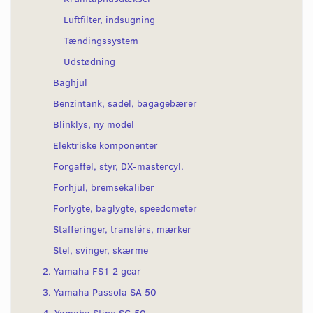
Luftfilter, indsugning
Tændingssystem
Udstødning
Baghjul
Benzintank, sadel, bagagebærer
Blinklys, ny model
Elektriske komponenter
Forgaffel, styr, DX-mastercyl.
Forhjul, bremsekaliber
Forlygte, baglygte, speedometer
Stafferinger, transférs, mærker
Stel, svinger, skærme
2. Yamaha FS1 2 gear
3. Yamaha Passola SA 50
4. Yamaha Sting SG 50