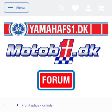
Menu
Skifte navigation
Krumtaphus - cylinder