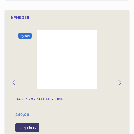
NYHEDER
Nyhed
DÆK 17X2,50 DEESTONE.
DÆ
249,00
39
Læg i kurv
L