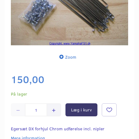
Zoom
150,00
På lager
Læg i kurv
Egersæt DX forhjul Chrom udførelse incl. nipler
Mere information