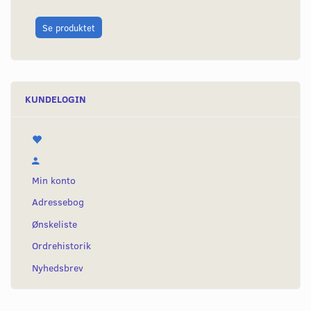
L
Se produktet
KUNDELOGIN
Min konto
Adressebog
Ønskeliste
Ordrehistorik
Nyhedsbrev