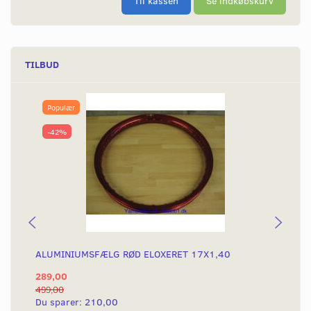
Til kassen
Se indkøbskurv
TILBUD
Populær
-42%
ALUMINIUMSFÆLG RØD ELOXERET 17X1,40
AL
289,00
28
499,00
499
Du sparer:
210,00
Du