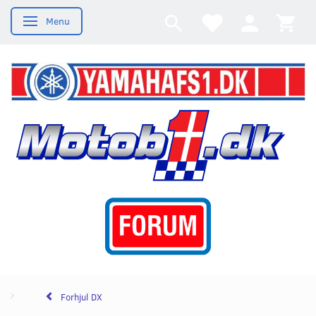
Menu
Skifte navigation
Forhjul DX