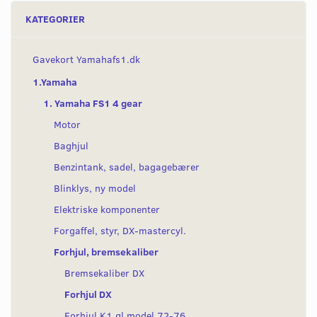
KATEGORIER
Gavekort Yamahafs1.dk
1.Yamaha
1. Yamaha FS1 4 gear
Motor
Baghjul
Benzintank, sadel, bagagebærer
Blinklys, ny model
Elektriske komponenter
Forgaffel, styr, DX-mastercyl.
Forhjul, bremsekaliber
Bremsekaliber DX
Forhjul DX
Forhjul K1 gl model 72-76