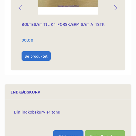
BOLTESÆT TIL K1 FORSKÆRM SÆT A 4STK
NAV B
30,00
99,00
Læg i
Se produktet
INDKØBSKURV
Din indkøbskurv er tom!