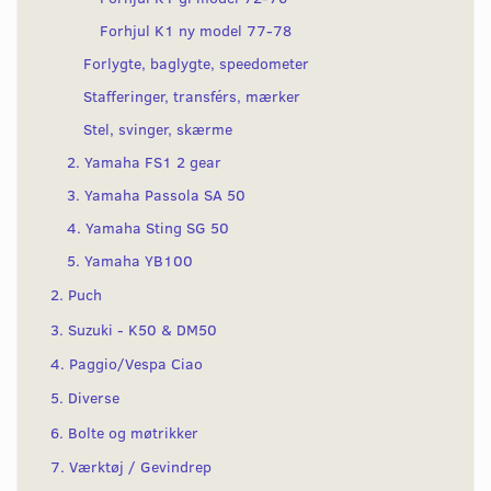
Forhjul K1 ny model 77-78
Forlygte, baglygte, speedometer
Stafferinger, transférs, mærker
Stel, svinger, skærme
2. Yamaha FS1 2 gear
3. Yamaha Passola SA 50
4. Yamaha Sting SG 50
5. Yamaha YB100
2. Puch
3. Suzuki - K50 & DM50
4. Paggio/Vespa Ciao
5. Diverse
6. Bolte og møtrikker
7. Værktøj / Gevindrep