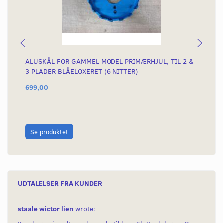
ALUSKÅL FOR GAMMEL MODEL PRIMÆRHJUL, TIL 2 &
KO
3 PLADER BLÅELOXERET (6 NITTER)
699,00
75
L
Se produktet
UDTALELSER FRA KUNDER
staale wictor lien
wrote: