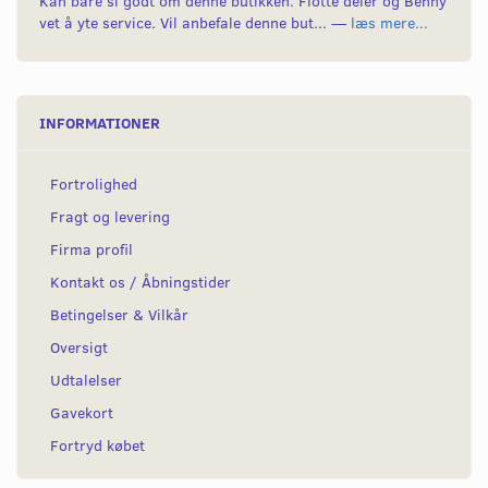
Kan bare si godt om denne butikken. Flotte deler og Benny
vet å yte service. Vil anbefale denne but... —
læs mere...
INFORMATIONER
Fortrolighed
Fragt og levering
Firma profil
Kontakt os / Åbningstider
Betingelser & Vilkår
Oversigt
Udtalelser
Gavekort
Fortryd købet