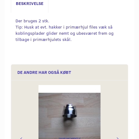
BESKRIVELSE
Der bruges 2 stk.
Tip: Husk at evt. hakker i primærhjul files væk så
koblingsplader glider nemt og ubesværet frem og
tilbage i primærhjulets skål.
DE ANDRE HAR OGSÅ KØBT
Popu