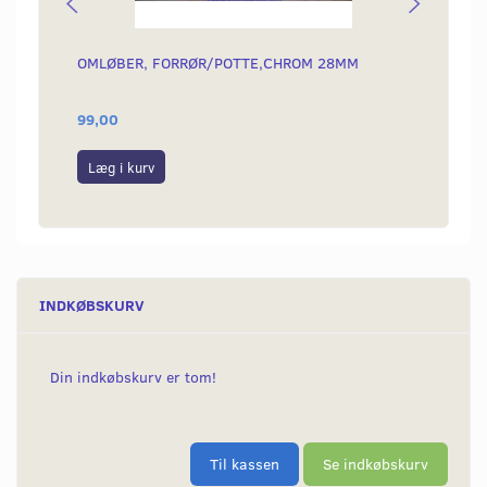
OMLØBER, FORRØR/POTTE,CHROM 28MM
BESLA
MODE
99,00
140,0
Læg i kurv
Læg i
INDKØBSKURV
Din indkøbskurv er tom!
Til kassen
Se indkøbskurv