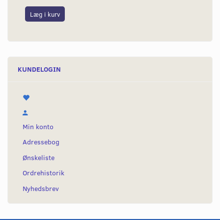
Læg i kurv
S
KUNDELOGIN
Min konto
Adressebog
Ønskeliste
Ordrehistorik
Nyhedsbrev