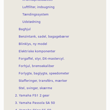
Luftfilter, indsugning
Tændingssystem
Udstødning
Baghjul
Benzintank, sadel, bagagebærer
Blinklys, ny model
Elektriske komponenter
Forgaffel, styr, DX-mastercyl.
Forhjul, bremsekaliber
Forlygte, baglygte, speedometer
Stafferinger, transférs, mærker
Stel, svinger, skærme
2. Yamaha FS1 2 gear
3. Yamaha Passola SA 50
4. Yamaha Sting SG 50