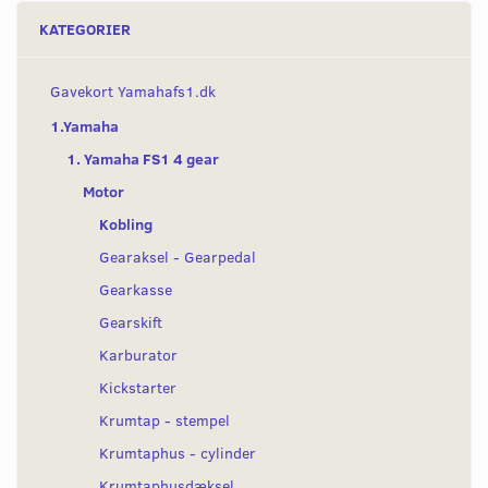
KATEGORIER
Gavekort Yamahafs1.dk
1.Yamaha
1. Yamaha FS1 4 gear
Motor
Kobling
Gearaksel - Gearpedal
Gearkasse
Gearskift
Karburator
Kickstarter
Krumtap - stempel
Krumtaphus - cylinder
Krumtaphusdæksel