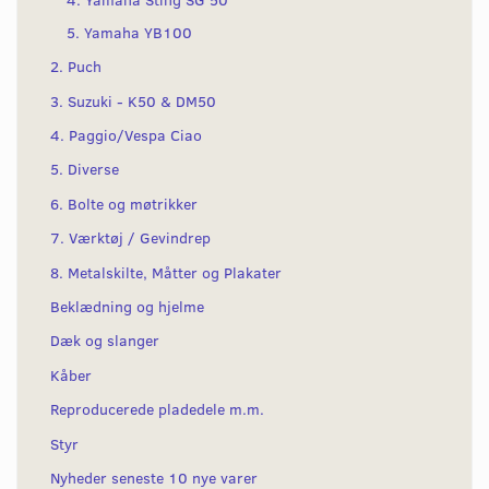
5. Yamaha YB100
2. Puch
3. Suzuki - K50 & DM50
4. Paggio/Vespa Ciao
5. Diverse
6. Bolte og møtrikker
7. Værktøj / Gevindrep
8. Metalskilte, Måtter og Plakater
Beklædning og hjelme
Dæk og slanger
Kåber
Reproducerede pladedele m.m.
Styr
Nyheder seneste 10 nye varer