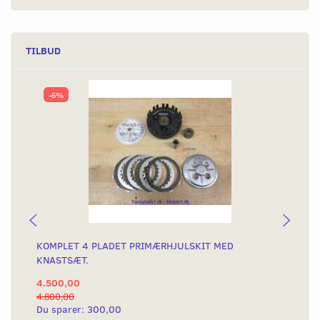
TILBUD
-6%
KOMPLET 4 PLADET PRIMÆRHJULSKIT MED
KO
KNASTSÆT.
KN
4.500,00
2.
4.800,00
3.2
Du sparer:
300,00
Du