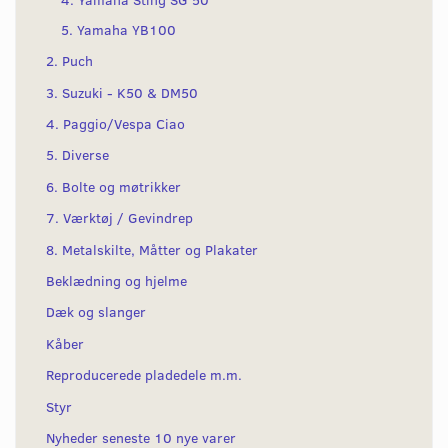
5. Yamaha YB100
2. Puch
3. Suzuki - K50 & DM50
4. Paggio/Vespa Ciao
5. Diverse
6. Bolte og møtrikker
7. Værktøj / Gevindrep
8. Metalskilte, Måtter og Plakater
Beklædning og hjelme
Dæk og slanger
Kåber
Reproducerede pladedele m.m.
Styr
Nyheder seneste 10 nye varer