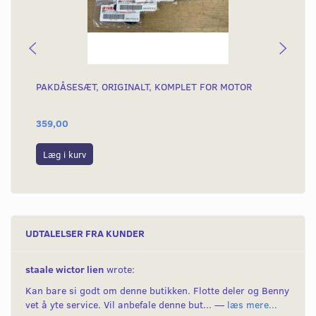
PAKDÅSESÆT, ORIGINALT, KOMPLET FOR MOTOR
SK
TÆ
359,00
16
Læg i kurv
L
UDTALELSER FRA KUNDER
staale wictor lien
wrote:
Kan bare si godt om denne butikken. Flotte deler og Benny
vet å yte service. Vil anbefale denne but... —
læs mere...