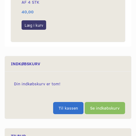
AF 4 STK
40,00
59,00
Læg i kurv
Læg i
INDKØBSKURV
Din indkøbskurv er tom!
Til kassen
Se indkøbskurv
TILBUD