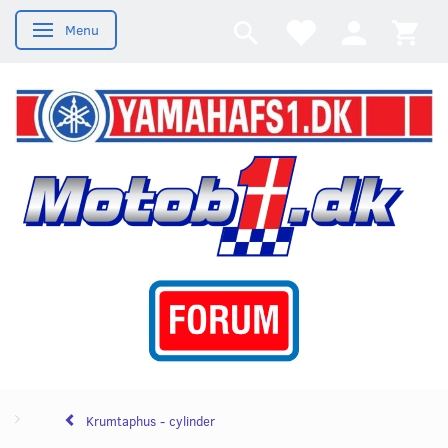
Menu
Skifte navigation
Krumtaphus - cylinder