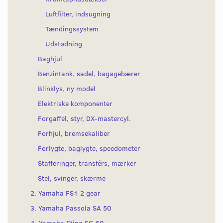
Luftfilter, indsugning
Tændingssystem
Udstødning
Baghjul
Benzintank, sadel, bagagebærer
Blinklys, ny model
Elektriske komponenter
Forgaffel, styr, DX-mastercyl.
Forhjul, bremsekaliber
Forlygte, baglygte, speedometer
Stafferinger, transférs, mærker
Stel, svinger, skærme
2. Yamaha FS1 2 gear
3. Yamaha Passola SA 50
4. Yamaha Sting SG 50