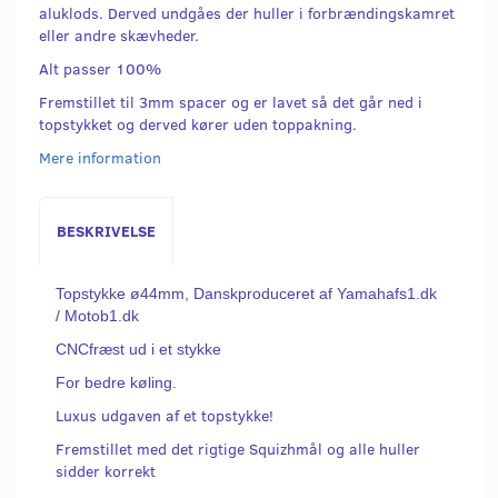
aluklods. Derved undgåes der huller i forbrændingskamret
eller andre skævheder.
Alt passer 100%
Fremstillet til 3mm spacer og er lavet så det går ned i
topstykket og derved kører uden toppakning.
Mere information
BESKRIVELSE
Topstykke ø44mm, Danskproduceret af Yamahafs1.dk
/ Motob1.dk
CNCfræst ud i et stykke
For bedre køling.
Luxus udgaven af et topstykke!
Fremstillet med det rigtige Squizhmål og alle huller
sidder korrekt