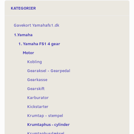
KATEGORIER
Gavekort Yamahafs1.dk
1.Yamaha
1. Yamaha FS1 4 gear
Motor
Kobling
Gearaksel - Gearpedal
Gearkasse
Gearskift
Karburator
Kickstarter
Krumtap - stempel
Krumtaphus - cylinder
Krumtaphusdæksel