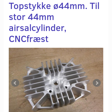
Topstykke ø44mm. Til
stor 44mm
airsalcylinder,
CNCfræst