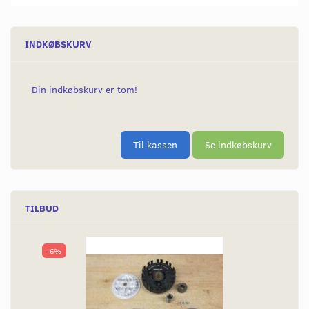
INDKØBSKURV
Din indkøbskurv er tom!
Til kassen
Se indkøbskurv
TILBUD
-6%