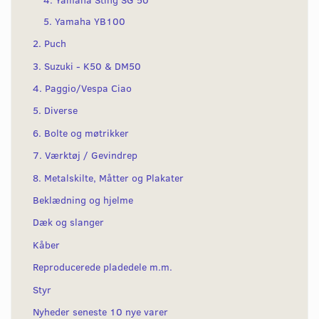
5. Yamaha YB100
2. Puch
3. Suzuki - K50 & DM50
4. Paggio/Vespa Ciao
5. Diverse
6. Bolte og møtrikker
7. Værktøj / Gevindrep
8. Metalskilte, Måtter og Plakater
Beklædning og hjelme
Dæk og slanger
Kåber
Reproducerede pladedele m.m.
Styr
Nyheder seneste 10 nye varer