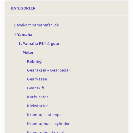
KATEGORIER
Gavekort Yamahafs1.dk
1.Yamaha
1. Yamaha FS1 4 gear
Motor
Kobling
Gearaksel - Gearpedal
Gearkasse
Gearskift
Karburator
Kickstarter
Krumtap - stempel
Krumtaphus - cylinder
Krumtaphusdæksel