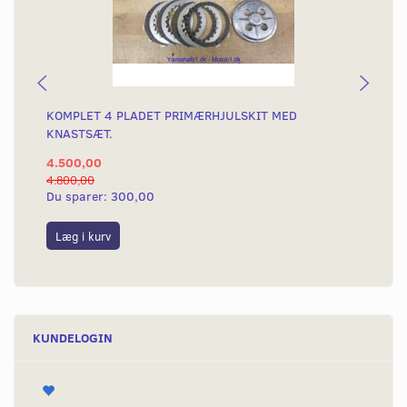
KOMPLET 4 PLADET PRIMÆRHJULSKIT MED
KO
KNASTSÆT.
KN
4.500,00
2.
4.800,00
3.2
Du sparer:
300,00
Du
Læg i kurv
S
KUNDELOGIN