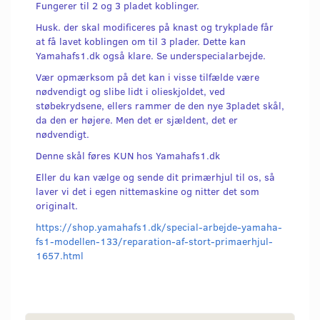
Fungerer til 2 og 3 pladet koblinger.
Husk. der skal modificeres på knast og trykplade får
at få lavet koblingen om til 3 plader. Dette kan
Yamahafs1.dk også klare. Se underspecialarbejde.
Vær opmærksom på det kan i visse tilfælde være
nødvendigt og slibe lidt i olieskjoldet, ved
støbekrydsene, ellers rammer de den nye 3pladet skål,
da den er højere. Men det er sjældent, det er
nødvendigt.
Denne skål føres KUN hos Yamahafs1.dk
Eller du kan vælge og sende dit primærhjul til os, så
laver vi det i egen nittemaskine og nitter det som
originalt.
https://shop.yamahafs1.dk/special-arbejde-yamaha-
fs1-modellen-133/reparation-af-stort-primaerhjul-
1657.html