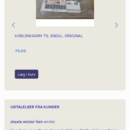
KOBLINGSARM TIL SNEGL, ORIGINAL
KO
KN
75,00
4.
4.8
Du
Læg i kurv
L
UDTALELSER FRA KUNDER
staale wictor lien
wrote: