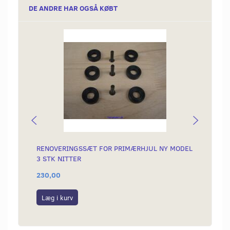
DE ANDRE HAR OGSÅ KØBT
Popu
RENOVERINGSSÆT FOR PRIMÆRHJUL NY MODEL
ALUSK
3 STK NITTER
3 PLA
230,00
599,0
Læg i kurv
Læg i