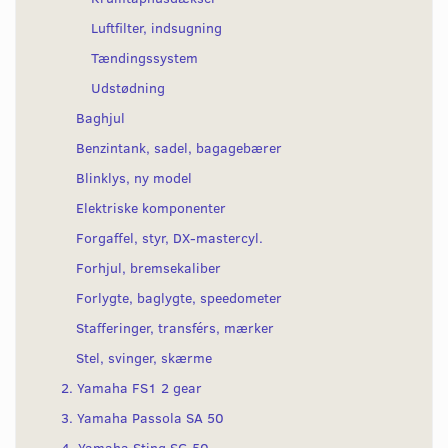
Luftfilter, indsugning
Tændingssystem
Udstødning
Baghjul
Benzintank, sadel, bagagebærer
Blinklys, ny model
Elektriske komponenter
Forgaffel, styr, DX-mastercyl.
Forhjul, bremsekaliber
Forlygte, baglygte, speedometer
Stafferinger, transférs, mærker
Stel, svinger, skærme
2. Yamaha FS1 2 gear
3. Yamaha Passola SA 50
4. Yamaha Sting SG 50