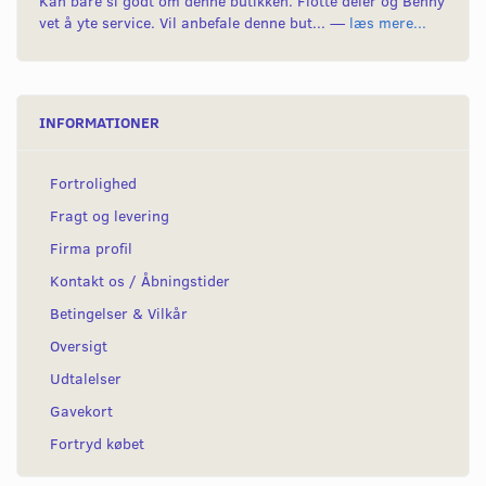
Kan bare si godt om denne butikken. Flotte deler og Benny
vet å yte service. Vil anbefale denne but... —
læs mere...
INFORMATIONER
Fortrolighed
Fragt og levering
Firma profil
Kontakt os / Åbningstider
Betingelser & Vilkår
Oversigt
Udtalelser
Gavekort
Fortryd købet