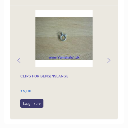
Popu
CLIPS FOR BENSINSLANGE
PAKDÅ
15,00
50,00
Læg i kurv
Læg i