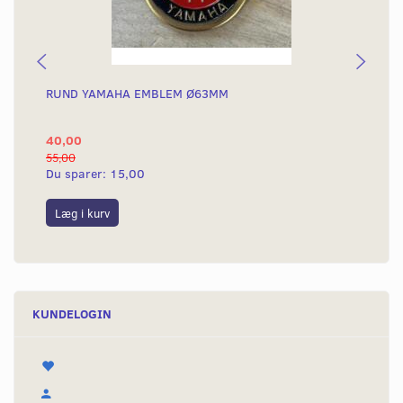
RUND YAMAHA EMBLEM Ø63MM
BA
40,00
25
55,00
50,
Du sparer:
15,00
Du
Læg i kurv
L
KUNDELOGIN