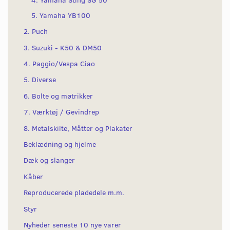
5. Yamaha YB100
2. Puch
3. Suzuki - K50 & DM50
4. Paggio/Vespa Ciao
5. Diverse
6. Bolte og møtrikker
7. Værktøj / Gevindrep
8. Metalskilte, Måtter og Plakater
Beklædning og hjelme
Dæk og slanger
Kåber
Reproducerede pladedele m.m.
Styr
Nyheder seneste 10 nye varer