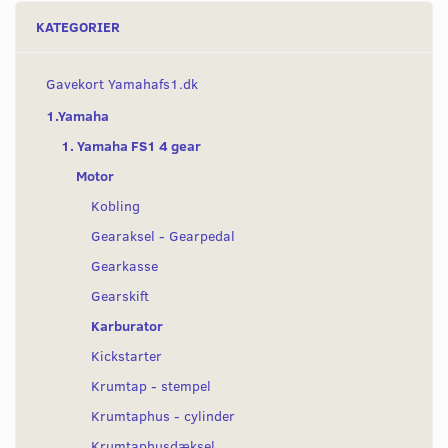
KATEGORIER
Gavekort Yamahafs1.dk
1.Yamaha
1. Yamaha FS1 4 gear
Motor
Kobling
Gearaksel - Gearpedal
Gearkasse
Gearskift
Karburator
Kickstarter
Krumtap - stempel
Krumtaphus - cylinder
Krumtaphusdæksel