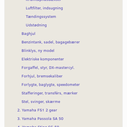
Luftfilter, indsugning
Tændingssystem
Udstødning
Baghjul
Benzintank, sadel, bagagebærer
Blinklys, ny model
Elektriske komponenter
Forgaffel, styr, DX-mastercyl.
Forhjul, bremsekaliber
Forlygte, baglygte, speedometer
Stafferinger, transférs, mærker
Stel, svinger, skærme
2. Yamaha FS1 2 gear
3. Yamaha Passola SA 50
4. Yamaha Sting SG 50