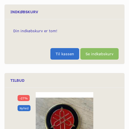
INDKØBSKURV
Din indkøbskurv er tom!
Til kassen
Se indkøbskurv
TILBUD
-27%
Nyhed