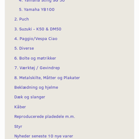
5. Yamaha YB100
2. Puch
3. Suzuki - K50 & DM50
4. Paggio/Vespa Ciao
5. Diverse
6. Bolte og møtrikker
7. Værktøj / Gevindrep
8. Metalskilte, Måtter og Plakater
Beklædning og hjelme
Dæk og slanger
Kåber
Reproducerede pladedele m.m.
Styr
Nyheder seneste 10 nye varer