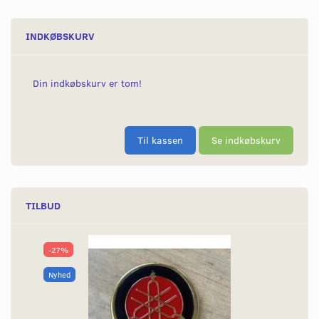
INDKØBSKURV
Din indkøbskurv er tom!
Til kassen
Se indkøbskurv
TILBUD
-27%
Nyhed