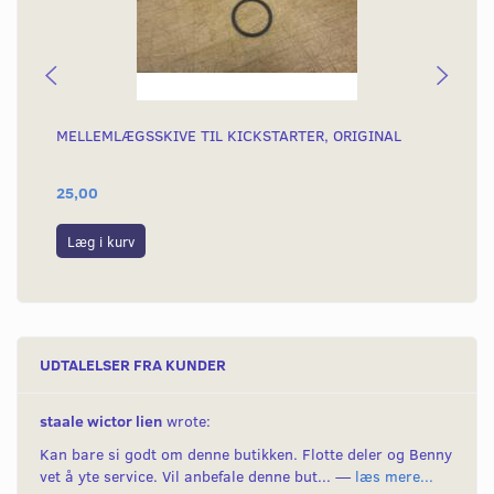
MELLEMLÆGSSKIVE TIL KICKSTARTER, ORIGINAL
5G
25,00
89
Læg i kurv
L
UDTALELSER FRA KUNDER
staale wictor lien
wrote:
Kan bare si godt om denne butikken. Flotte deler og Benny
vet å yte service. Vil anbefale denne but... —
læs mere...