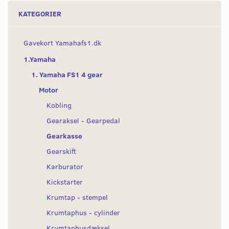
KATEGORIER
Gavekort Yamahafs1.dk
1.Yamaha
1. Yamaha FS1 4 gear
Motor
Kobling
Gearaksel - Gearpedal
Gearkasse
Gearskift
Karburator
Kickstarter
Krumtap - stempel
Krumtaphus - cylinder
Krumtaphusdæksel