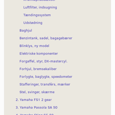
Luftfilter, indsugning
Tændingssystem
Udstødning
Baghjul
Benzintank, sadel, bagagebærer
Blinklys, ny model
Elektriske komponenter
Forgaffel, styr, DX-mastercyl.
Forhjul, bremsekaliber
Forlygte, baglygte, speedometer
Stafferinger, transférs, mærker
Stel, svinger, skærme
2. Yamaha FS1 2 gear
3. Yamaha Passola SA 50
4. Yamaha Sting SG 50