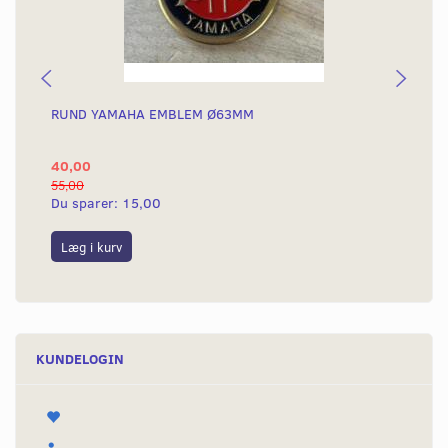
RUND YAMAHA EMBLEM Ø63MM
BA
40,00
25
55,00
50,
Du sparer:
15,00
Du
Læg i kurv
L
KUNDELOGIN