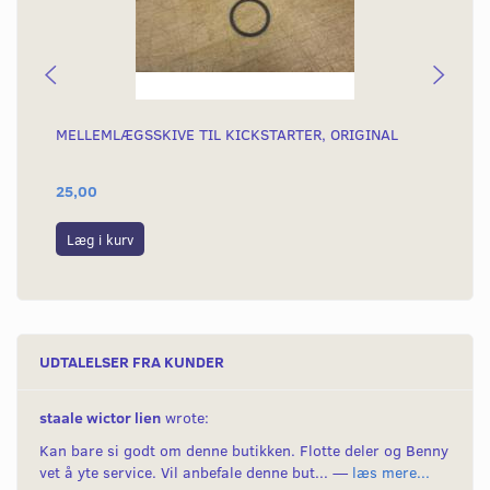
MELLEMLÆGSSKIVE TIL KICKSTARTER, ORIGINAL
5G
25,00
89
Læg i kurv
L
UDTALELSER FRA KUNDER
staale wictor lien
wrote:
Kan bare si godt om denne butikken. Flotte deler og Benny
vet å yte service. Vil anbefale denne but... —
læs mere...