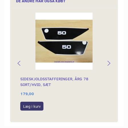
DE ANDRE HAR OGSÅ KØBT
SIDESKJOLDSSTAFFERINGER, ÅRG 78
BATTE
SORT/HVID, SÆT
179,00
50,00
Læg i kurv
Læg i