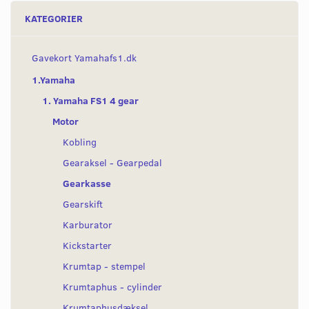
KATEGORIER
Gavekort Yamahafs1.dk
1.Yamaha
1. Yamaha FS1 4 gear
Motor
Kobling
Gearaksel - Gearpedal
Gearkasse
Gearskift
Karburator
Kickstarter
Krumtap - stempel
Krumtaphus - cylinder
Krumtaphusdæksel