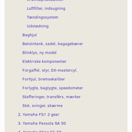
Luftfilter, indsugning
Tændingssystem
Udstødning
Baghjul
Benzintank, sadel, bagagebærer
Blinklys, ny model
Elektriske komponenter
Forgaffel, styr, DX-mastercyl.
Forhjul, bremsekaliber
Forlygte, baglygte, speedometer
Stafferinger, transférs, mærker
Stel, svinger, skærme
2. Yamaha FS1 2 gear
3. Yamaha Passola SA 50
4. Yamaha Sting SG 50