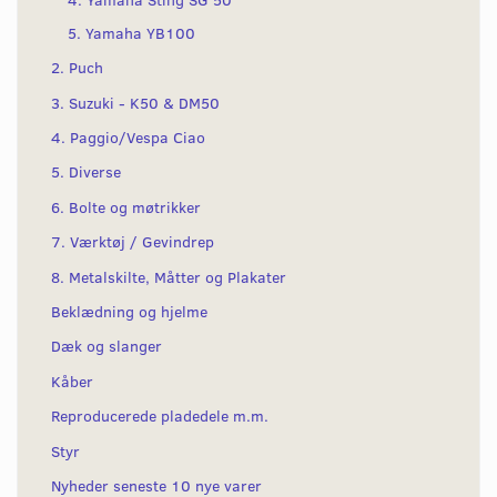
5. Yamaha YB100
2. Puch
3. Suzuki - K50 & DM50
4. Paggio/Vespa Ciao
5. Diverse
6. Bolte og møtrikker
7. Værktøj / Gevindrep
8. Metalskilte, Måtter og Plakater
Beklædning og hjelme
Dæk og slanger
Kåber
Reproducerede pladedele m.m.
Styr
Nyheder seneste 10 nye varer