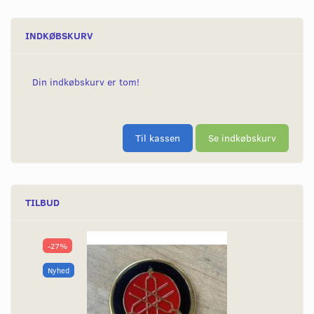
INDKØBSKURV
Din indkøbskurv er tom!
Til kassen
Se indkøbskurv
TILBUD
-27%
Nyhed