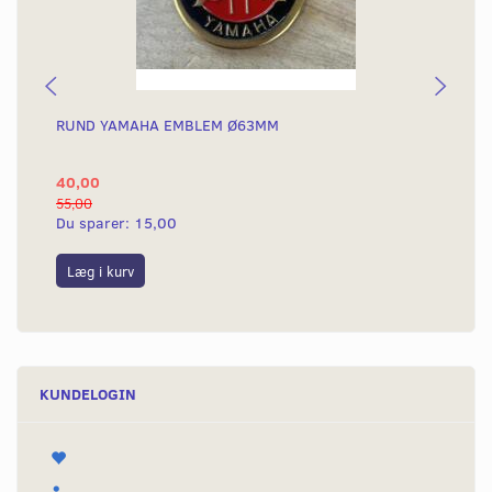
RUND YAMAHA EMBLEM Ø63MM
BA
40,00
25
55,00
50,
Du sparer:
15,00
Du
Læg i kurv
L
KUNDELOGIN