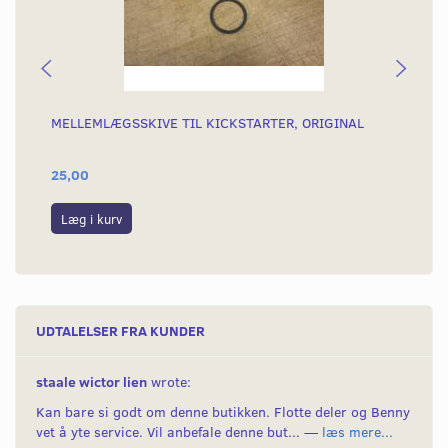
MELLEMLÆGSSKIVE TIL KICKSTARTER, ORIGINAL
5G
25,00
89
Læg i kurv
L
UDTALELSER FRA KUNDER
staale wictor lien
wrote:
Kan bare si godt om denne butikken. Flotte deler og Benny
vet å yte service. Vil anbefale denne but... —
læs mere...