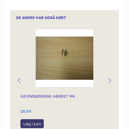
DE ANDRE HAR OGSÅ KØBT
GEVINDBØSNING HÆRDET M6
OMLØB
25,00
99,00
Læg i kurv
Læg i