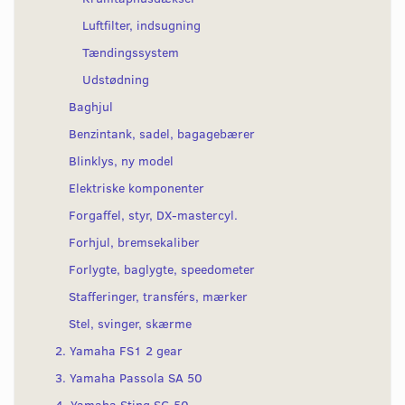
Luftfilter, indsugning
Tændingssystem
Udstødning
Baghjul
Benzintank, sadel, bagagebærer
Blinklys, ny model
Elektriske komponenter
Forgaffel, styr, DX-mastercyl.
Forhjul, bremsekaliber
Forlygte, baglygte, speedometer
Stafferinger, transférs, mærker
Stel, svinger, skærme
2. Yamaha FS1 2 gear
3. Yamaha Passola SA 50
4. Yamaha Sting SG 50