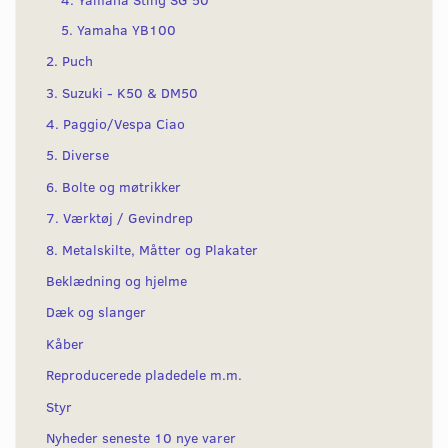
5. Yamaha YB100
2. Puch
3. Suzuki - K50 & DM50
4. Paggio/Vespa Ciao
5. Diverse
6. Bolte og møtrikker
7. Værktøj / Gevindrep
8. Metalskilte, Måtter og Plakater
Beklædning og hjelme
Dæk og slanger
Kåber
Reproducerede pladedele m.m.
Styr
Nyheder seneste 10 nye varer