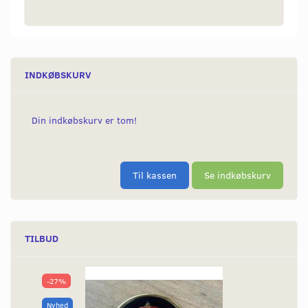
INDKØBSKURV
Din indkøbskurv er tom!
Til kassen
Se indkøbskurv
TILBUD
-27%
Nyhed