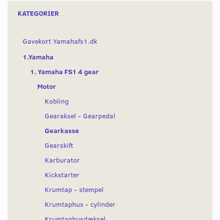
KATEGORIER
Gavekort Yamahafs1.dk
1.Yamaha
1. Yamaha FS1 4 gear
Motor
Kobling
Gearaksel - Gearpedal
Gearkasse
Gearskift
Karburator
Kickstarter
Krumtap - stempel
Krumtaphus - cylinder
Krumtaphusdæksel