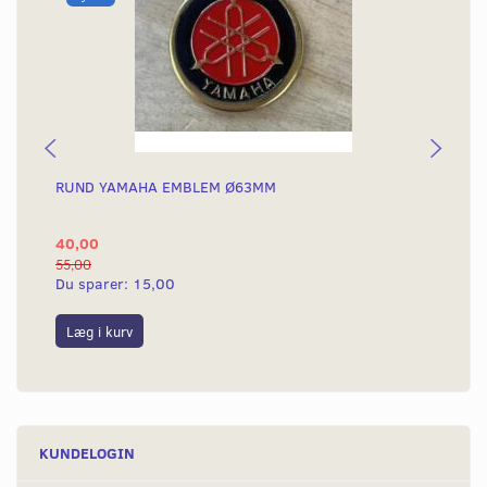
RUND YAMAHA EMBLEM Ø63MM
BA
40,00
25
55,00
50,
Du sparer:
15,00
Du
Læg i kurv
L
KUNDELOGIN