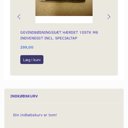
GEVINDBØSNINGSSÆT HÆRDET 10STK M6
BOLTE
INDVENDIGT INCL. SPECIALTAP
299,00
30,00
Læg i kurv
Se p
INDKØBSKURV
Din indkøbskurv er tom!