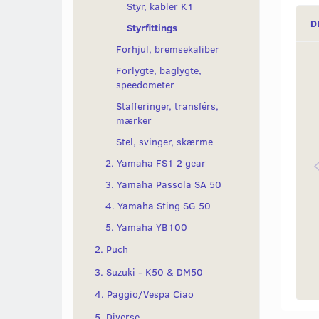
Styr, kabler K1
D
Styrfittings
Forhjul, bremsekaliber
Forlygte, baglygte,
speedometer
Stafferinger, transférs,
mærker
Stel, svinger, skærme
2. Yamaha FS1 2 gear
3. Yamaha Passola SA 50
4. Yamaha Sting SG 50
5. Yamaha YB100
2. Puch
3. Suzuki - K50 & DM50
4. Paggio/Vespa Ciao
5. Diverse