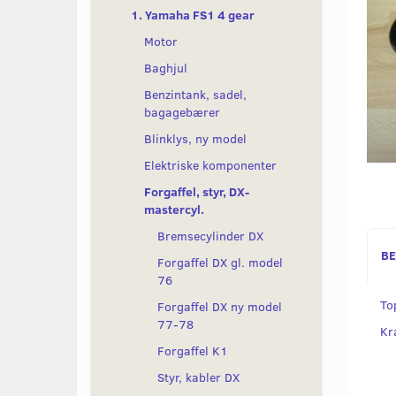
1. Yamaha FS1 4 gear
Motor
Baghjul
Benzintank, sadel,
bagagebærer
Blinklys, ny model
Elektriske komponenter
Forgaffel, styr, DX-
mastercyl.
Bremsecylinder DX
BE
Forgaffel DX gl. model
76
To
Forgaffel DX ny model
77-78
Kra
Forgaffel K1
Styr, kabler DX