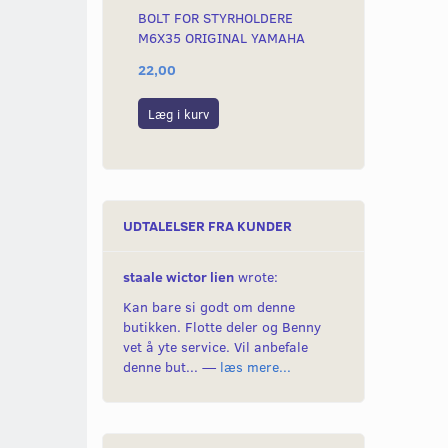
BOLT FOR STYRHOLDERE
KRONRØRSVÆ
M6X35 ORIGINAL YAMAHA
FS1 MFL.
22,00
269,00
Læg i kurv
Læg i kurv
UDTALELSER FRA KUNDER
staale wictor lien
wrote:
Kan bare si godt om denne
butikken. Flotte deler og Benny
vet å yte service. Vil anbefale
denne but... —
læs mere...