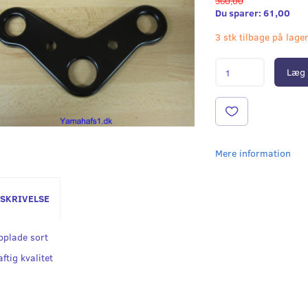
360,00
Du sparer:
61,00
3 stk tilbage på lage
Læg 
Mere information
SKRIVELSE
pplade sort
ftig kvalitet