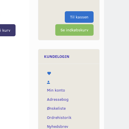
r
Til kassen
Se indkøbskurv
i kurv
KUNDELOGIN
Min konto
Adressebog
Ønskeliste
Ordrehistorik
Nyhedsbrev