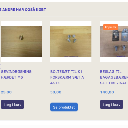
E ANDRE HAR OGSÅ KØBT
Populær
GEVINDBØSNING
BOLTESÆT TIL K1
BESLAG TIL
HÆRDET M6
FORSKÆRM SÆT A
BAGAGEBÆRER
4STK
SÆT ORIGINAL
25,00
30,00
140,00
Læg i kurv
Læg i kurv
Se produktet