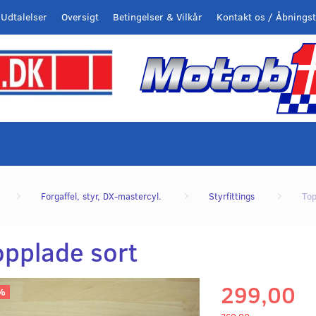
Udtalelser
Oversigt
Betingelser & Vilkår
Kontakt os / Åbningst
Forgaffel, styr, DX-mastercyl.
Styrfittings
Top
opplade sort
299,00
%