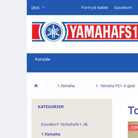
Fortryd købet
Gavekort
DKK
Forside
1.Yamaha
1. Yamaha FS1 4 gear
T
KATEGORIER
Gavekort Yamahafs1.dk
-17
1.Yamaha