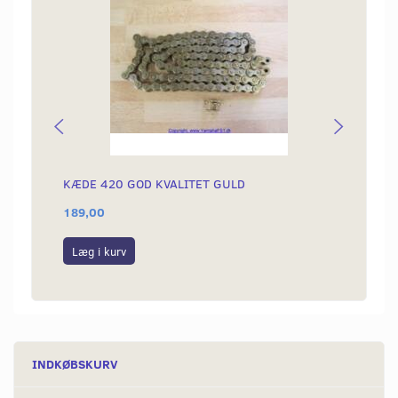
KÆDE 420 GOD KVALITET GULD
BOLTE
189,00
30,00
Læg i kurv
Se p
INDKØBSKURV