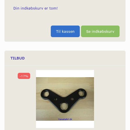
Din indkøbskurv er tom!
Til kassen
Se indkøbskurv
TILBUD
-17%