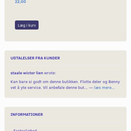
22,00
26
Læg i kurv
L
UDTALELSER FRA KUNDER
staale wictor lien
wrote:
Kan bare si godt om denne butikken. Flotte deler og Benny
vet å yte service. Vil anbefale denne but... —
læs mere...
INFORMATIONER
Fortrolighed