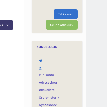
r
Til kassen
Se indkøbskurv
i kurv
KUNDELOGIN
Min konto
Adressebog
Ønskeliste
Ordrehistorik
Nyhedsbrev