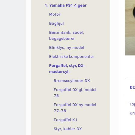
1. Yamaha FS1 4 gear
Motor
Baghjul
Benzintank, sadel,
bagagebærer
Blinklys, ny model
Elektriske komponenter
Forgaffel, styr, DX-
mastercyl.
Bremsecylinder DX
BE
Forgaffel DX gl. model
76
To
Forgaffel DX ny model
77-78
Kra
Forgaffel K1
Styr, kabler DX