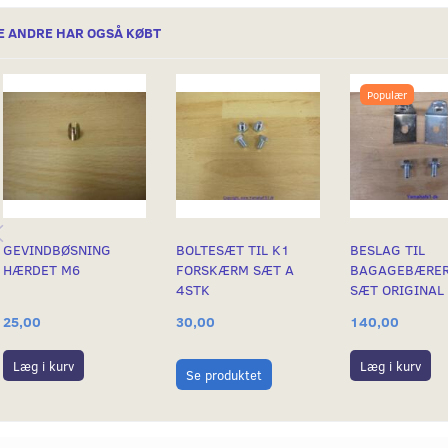
E ANDRE HAR OGSÅ KØBT
Populær
GEVINDBØSNING
BOLTESÆT TIL K1
BESLAG TIL
HÆRDET M6
FORSKÆRM SÆT A
BAGAGEBÆRER
4STK
SÆT ORIGINAL
25,00
30,00
140,00
Læg i kurv
Læg i kurv
Se produktet