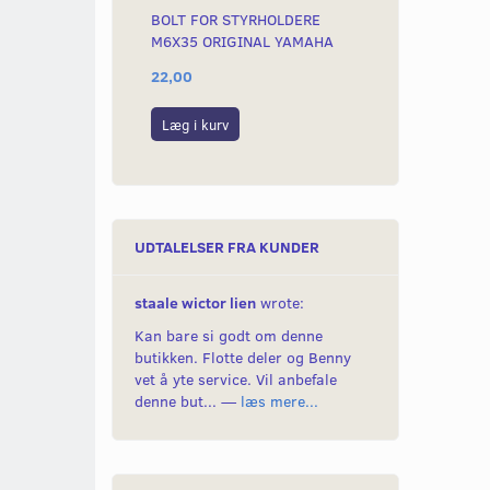
BOLT FOR STYRHOLDERE
KRONRØRSVÆ
M6X35 ORIGINAL YAMAHA
FS1 MFL.
22,00
269,00
Læg i kurv
Læg i kurv
UDTALELSER FRA KUNDER
staale wictor lien
wrote:
Kan bare si godt om denne
butikken. Flotte deler og Benny
vet å yte service. Vil anbefale
denne but... —
læs mere...