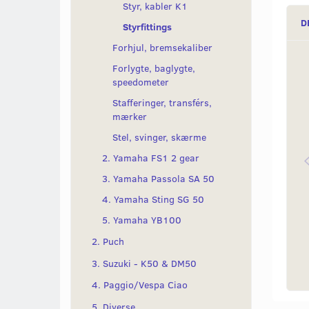
Styr, kabler K1
D
Styrfittings
Forhjul, bremsekaliber
Forlygte, baglygte,
speedometer
Stafferinger, transférs,
mærker
Stel, svinger, skærme
2. Yamaha FS1 2 gear
3. Yamaha Passola SA 50
4. Yamaha Sting SG 50
5. Yamaha YB100
2. Puch
3. Suzuki - K50 & DM50
4. Paggio/Vespa Ciao
5. Diverse