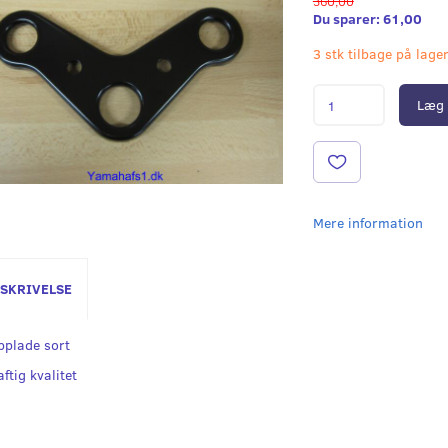
360,00
Du sparer:
61,00
3 stk tilbage på lage
Læg 
Mere information
SKRIVELSE
pplade sort
ftig kvalitet