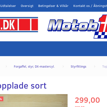
Udtalelser
Oversigt
Betingelser & Vilkår
Kontakt os / Åbningst
Forgaffel, styr, DX-mastercyl.
Styrfittings
Top
opplade sort
299,00
%