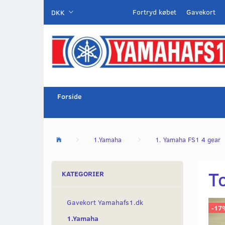
Fortryd købet
Gavekort
DKK
Forside
1.Yamaha
1. Yamaha FS1 4 gear
T
KATEGORIER
Gavekort Yamahafs1.dk
-17
1.Yamaha