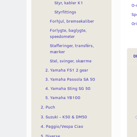
Styr, kabler K1
O-
Styrfittings
Sp
Forhjul, bremsekaliber
Or
Forlygte, baglygte,
speedometer
Stafferinger, transférs,
mærker
D
Stel, svinger, skærme
2. Yamaha FS1 2 gear
3. Yamaha Passola SA 50
4. Yamaha Sting SG 50
5. Yamaha YB100
2. Puch
3. Suzuki - K50 & DM50
4. Paggio/Vespa Ciao
5. Diverse