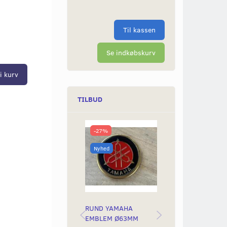
Til kassen
Se indkøbskurv
i kurv
TILBUD
-27%
-50%
Nyhed
Nyhed
RUND YAMAHA
BAGLYGTEGLAS
EMBLEM Ø63MM
YAMAH STING &