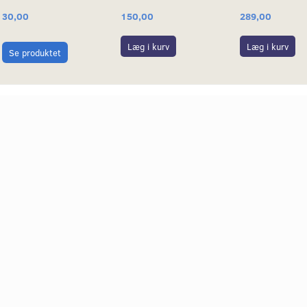
30,00
150,00
289,00
Læg i kurv
Læg i kurv
Se produktet