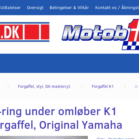
Udtalelser
Oversigt
Betingelser & Vilkår
Kontakt os / Åbningst
Forgaffel, styr, DX-mastercyl.
Forgaffel K1
O-
-ring under omløber K1
rgaffel, Original Yamaha
Fra:
Yamaha corp.