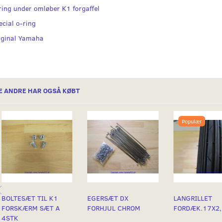
ring under omløber K1 forgaffel
ecial o-ring
iginal Yamaha
E ANDRE HAR OGSÅ KØBT
Populær
BOLTESÆT TIL K1
EGERSÆT DX
LANGRILLET
FORSKÆRM SÆT A
FORHJUL CHROM
FORDÆK.17X2,
4STK