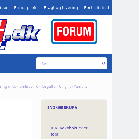
ider
Firma profil
Fragt og levering
Fortrolighed
ring under omløber K1 forgaffel, Original Yamaha
INDKØBSKURV
Din indkøbskurv er
tom!