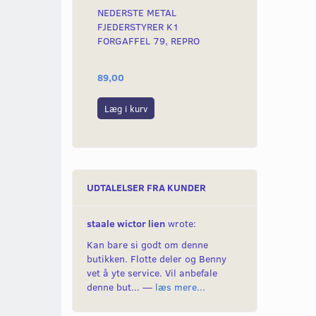
NEDERSTE METAL
NEDERSTE ME
FJEDERSTYRER K1
FJEDERSTYRE
FORGAFFEL 79, REPRO
FORGAFFEL 7
89,00
169,00
Læg i kurv
Læg i kurv
UDTALELSER FRA KUNDER
staale wictor lien
wrote:
Kan bare si godt om denne
butikken. Flotte deler og Benny
vet å yte service. Vil anbefale
denne but... —
læs mere...