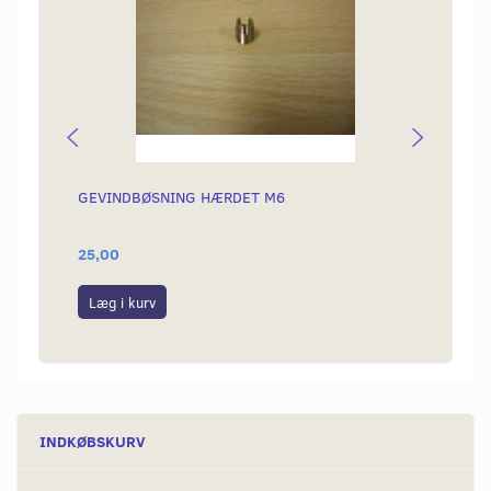
GEVINDBØSNING HÆRDET M6
KÆDE 
25,00
189,0
Læg i kurv
Læg i
INDKØBSKURV