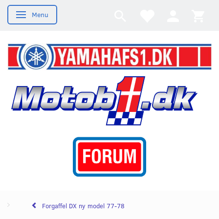
Menu
Skifte navigation
Forgaffel DX ny model 77-78