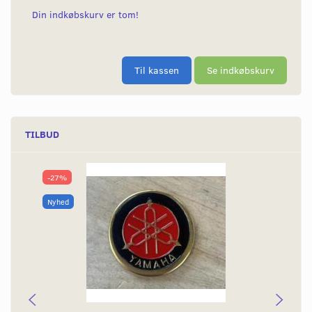
Din indkøbskurv er tom!
Til kassen
Se indkøbskurv
TILBUD
-27%
Nyhed