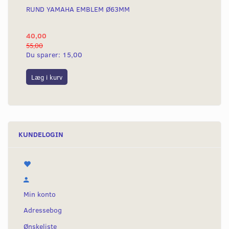
RUND YAMAHA EMBLEM Ø63MM
BA
40,00
25
55,00
50,
Du sparer:
15,00
Du
Læg i kurv
L
KUNDELOGIN
Min konto
Adressebog
Ønskeliste