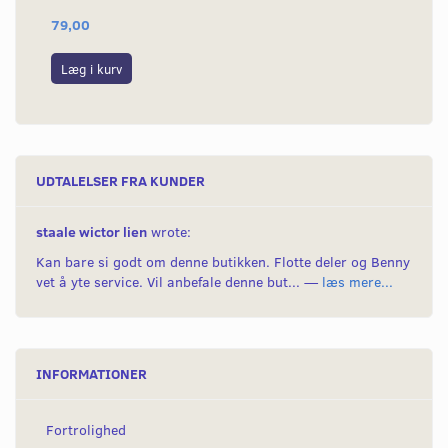
79,00
24
Læg i kurv
L
UDTALELSER FRA KUNDER
staale wictor lien
wrote:
Kan bare si godt om denne butikken. Flotte deler og Benny
vet å yte service. Vil anbefale denne but... —
læs mere...
INFORMATIONER
Fortrolighed