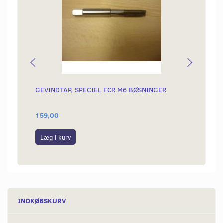
GEVINDTAP, SPECIEL FOR M6 BØSNINGER
INDER
159,00
750,0
Læg i kurv
Se p
INDKØBSKURV