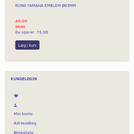
RUND YAMAHA EMBLEM Ø63MM
BA
40,00
25
55,00
50,
Du sparer:
15,00
Du
Læg i kurv
L
KUNDELOGIN
Min konto
Adressebog
Ønskeliste