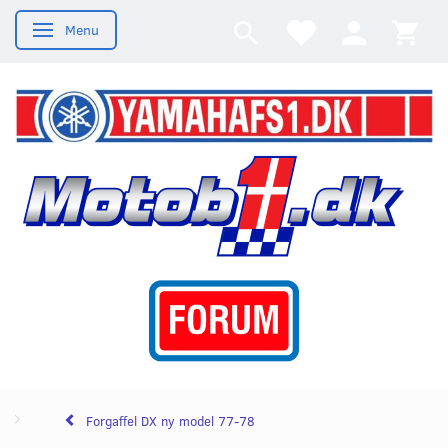
Menu
Skifte navigation
Forgaffel DX ny model 77-78