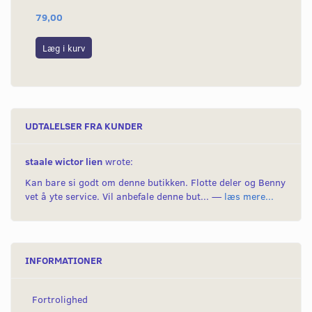
79,00
24
Læg i kurv
L
UDTALELSER FRA KUNDER
staale wictor lien
wrote:
Kan bare si godt om denne butikken. Flotte deler og Benny
vet å yte service. Vil anbefale denne but... —
læs mere...
INFORMATIONER
Fortrolighed