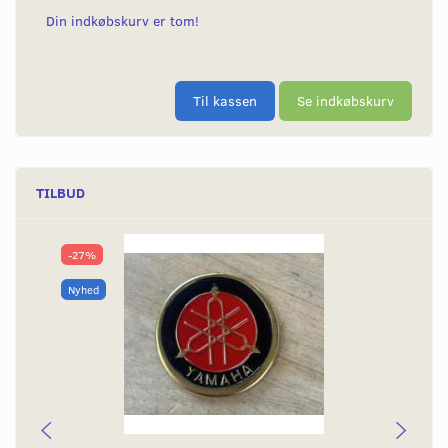
Din indkøbskurv er tom!
Til kassen
Se indkøbskurv
TILBUD
-27%
Nyhed