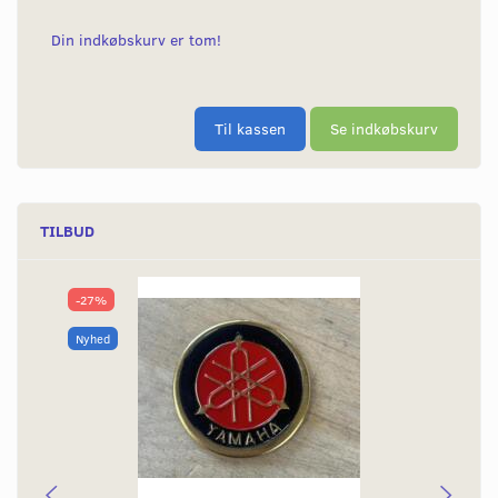
Din indkøbskurv er tom!
Til kassen
Se indkøbskurv
TILBUD
-27%
Nyhed