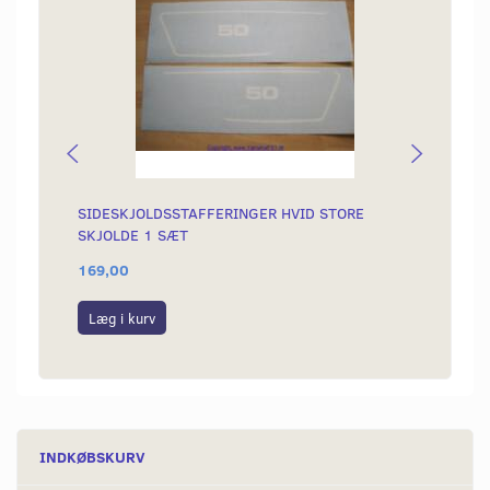
SIDESKJOLDSSTAFFERINGER HVID STORE
INDER
SKJOLDE 1 SÆT
169,00
750,0
Læg i kurv
Se p
INDKØBSKURV