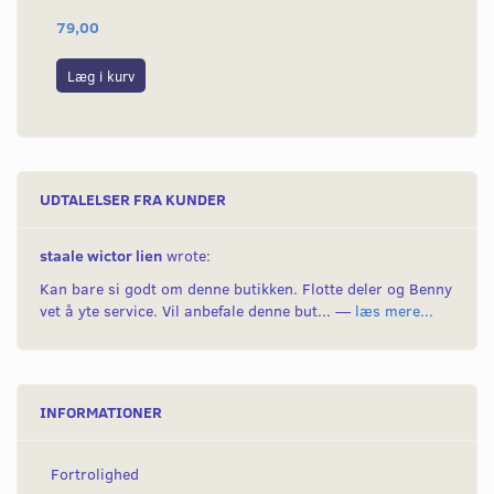
79,00
24
Læg i kurv
L
UDTALELSER FRA KUNDER
staale wictor lien
wrote:
Kan bare si godt om denne butikken. Flotte deler og Benny
vet å yte service. Vil anbefale denne but... —
læs mere...
INFORMATIONER
Fortrolighed