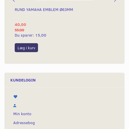
RUND YAMAHA EMBLEM Ø63MM
BA
40,00
25
55,00
50,
Du sparer:
15,00
Du
Læg i kurv
L
KUNDELOGIN
Min konto
Adressebog