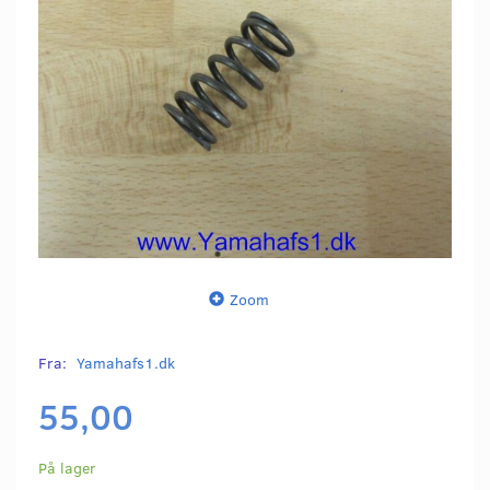
Zoom
Fra:
Yamahafs1.dk
55,00
På lager