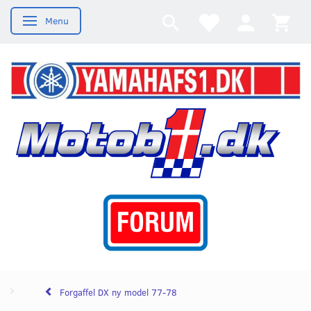
Menu
Skifte navigation
Forgaffel DX ny model 77-78