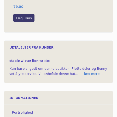
79,00
24
Læg i kurv
L
UDTALELSER FRA KUNDER
staale wictor lien
wrote:
Kan bare si godt om denne butikken. Flotte deler og Benny
vet å yte service. Vil anbefale denne but... —
læs mere...
INFORMATIONER
Fortrolighed