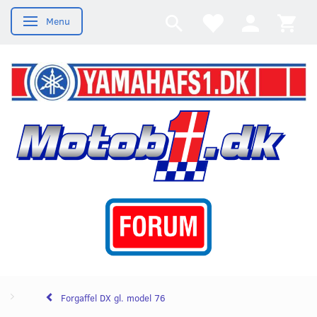
Menu
Skifte navigation
Forgaffel DX gl. model 76