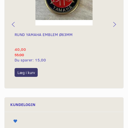
RUND YAMAHA EMBLEM Ø63MM
BA
40,00
25
55,00
50,
Du sparer:
15,00
Du
Læg i kurv
L
KUNDELOGIN