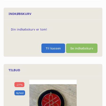
INDKØBSKURV
Din indkøbskurv er tom!
Til kassen
Se indkøbskurv
TILBUD
-27%
Nyhed