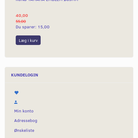
40,00
25
55,00
50,
Du sparer:
15,00
Du
Læg i kurv
L
KUNDELOGIN
Min konto
Adressebog
Ønskeliste