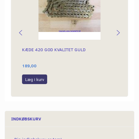
KÆDE 420 GOD KVALITET GULD
BOLTE
189,00
30,00
Læg i kurv
Se p
INDKØBSKURV