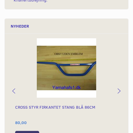
Knallertudlejning.
NYHEDER
CROSS STYR FIRKANTET STANG BLÅ 86CM
CR
EM
80,00
80