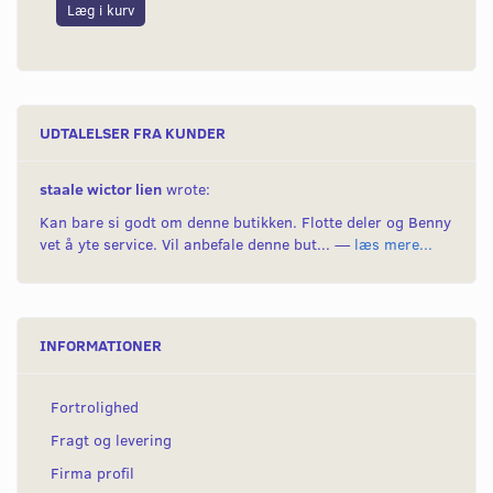
Læg i kurv
L
UDTALELSER FRA KUNDER
staale wictor lien
wrote:
Kan bare si godt om denne butikken. Flotte deler og Benny
vet å yte service. Vil anbefale denne but... —
læs mere...
INFORMATIONER
Fortrolighed
Fragt og levering
Firma profil