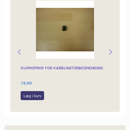
GUMMIPROP FOR KARBURATORBESPÆNDING
GASKA
15,00
89,00
Læg i kurv
Læg i