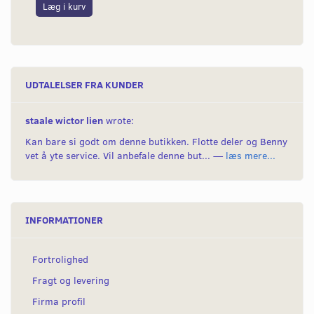
Læg i kurv
L
UDTALELSER FRA KUNDER
staale wictor lien
wrote:
Kan bare si godt om denne butikken. Flotte deler og Benny
vet å yte service. Vil anbefale denne but... —
læs mere...
INFORMATIONER
Fortrolighed
Fragt og levering
Firma profil