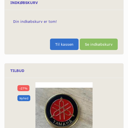
INDKØBSKURV
Din indkøbskurv er tom!
Til kassen
Se indkøbskurv
TILBUD
-27%
Nyhed