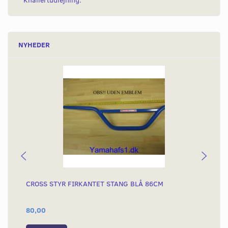
Knallertudlejning.
NYHEDER
CROSS STYR FIRKANTET STANG BLÅ 86CM
CR
EM
80,00
80