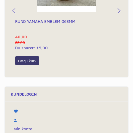
RUND YAMAHA EMBLEM Ø63MM
BA
40,00
25
55,00
50,
Du sparer:
15,00
Du
Læg i kurv
L
KUNDELOGIN
Min konto