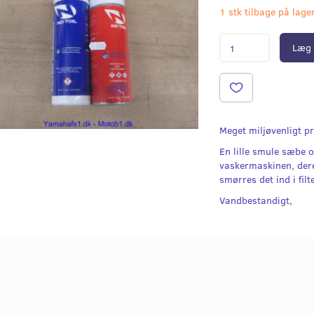
1 stk tilbage på lage
Læg 
Meget miljøvenligt p
En lille smule sæbe o
vaskermaskinen, dere
smørres det ind i filt
Vandbestandigt,