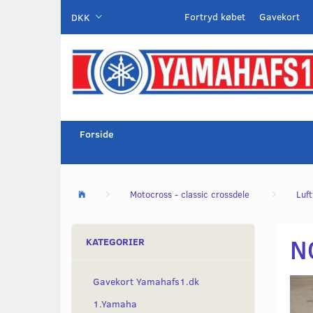
Fortryd købet
Gavekort
DKK
Forside
Motocross - classic crossdele
Luft
NO
KATEGORIER
Gavekort Yamahafs1.dk
1.Yamaha