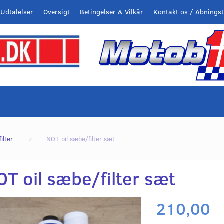
Udtalelser
Oversigt
Betingelser & Vilkår
Kontakt os / Åbningst
filter
NOT oil sæbe/filter sæt
T oil sæbe/filter sæt
210,00