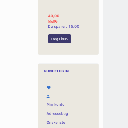
YAMAHA 2G
40,00
25,00
55,00
50,00
Du sparer:
15,00
Du sparer:
25,0
Læg i kurv
Læg i kurv
KUNDELOGIN
Min konto
Adressebog
Ønskeliste