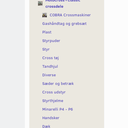
Motocross - classic
crossdele
COBRA Crossmaskiner
Gashåndtag og grebsæt
Plast
Styrpuder
Styr
Cross tøj
Tandhjul
Diverse
Sæder og betræk
Cross udstyr
Styrthjelme
Minarelli P4 - P6
Handsker
Dæk