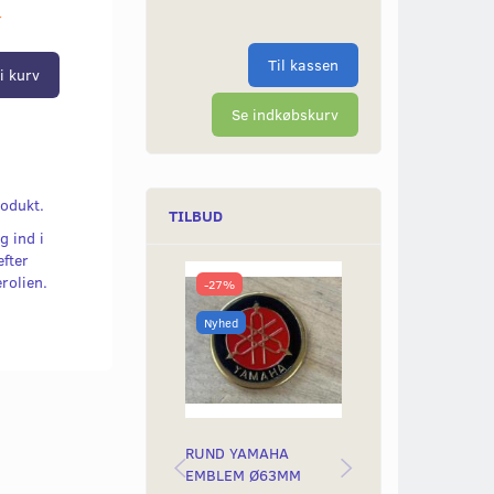
r
Til kassen
i kurv
Se indkøbskurv
rodukt.
TILBUD
g ind i
fter
erolien.
-27%
-50%
Nyhed
Nyhed
RUND YAMAHA
BAGLYGTEGLAS
EMBLEM Ø63MM
YAMAH STING &