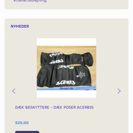
Knallertudlejning.
NYHEDER
DÆK BESKYTTERE - DÆK POSER ACERBIS
CR
529,00
59