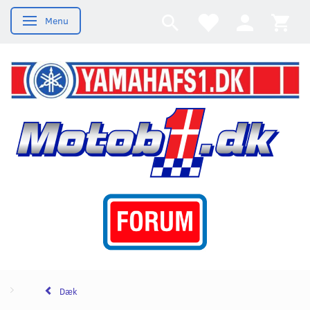
Menu
Skifte navigation
Dæk