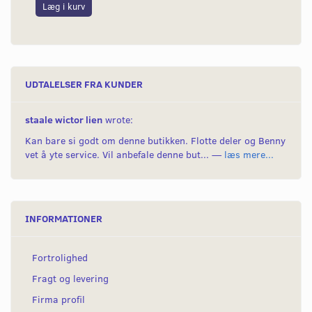
Læg i kurv
L
UDTALELSER FRA KUNDER
staale wictor lien
wrote:
Kan bare si godt om denne butikken. Flotte deler og Benny
vet å yte service. Vil anbefale denne but... —
læs mere...
INFORMATIONER
Fortrolighed
Fragt og levering
Firma profil