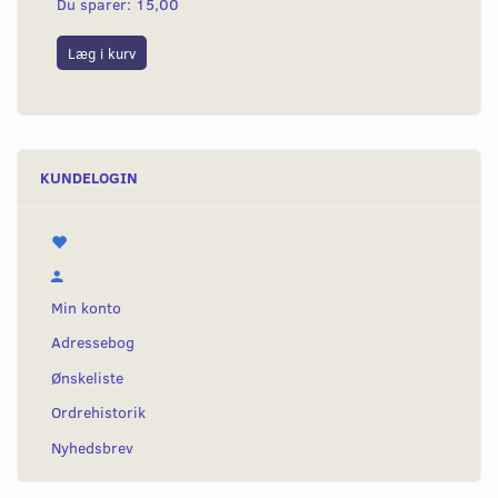
Du sparer:
15,00
Du
Læg i kurv
L
KUNDELOGIN
Min konto
Adressebog
Ønskeliste
Ordrehistorik
Nyhedsbrev