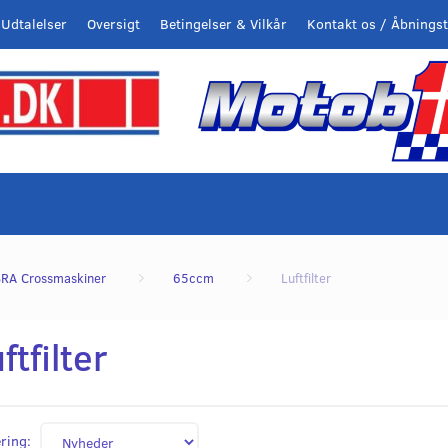
Udtalelser
Oversigt
Betingelser & Vilkår
Kontakt os / Åbningst
RA Crossmaskiner
65ccm
Luftfilter
ftfilter
ring: