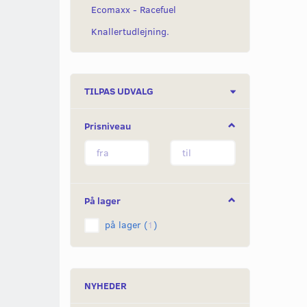
Ecomaxx - Racefuel
Knallertudlejning.
Skifte
TILPAS UDVALG
filter
Prisniveau
På lager
på lager
(
1
)
NYHEDER