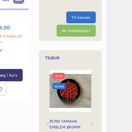
Til kassen
9,00
Se indkøbskurv
k tilbage på
er
al
TILBUD
æg i kurv
-27%
-50%
Nyhed
Nyhed
RUND YAMAHA
BAGLYGTEGLAS
EMBLEM Ø63MM
YAMAH STING &