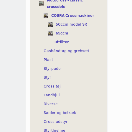
Motocross - classic
crossdele
COBRA Crossmaskiner
50ccm model SR
65ccm
Luftfilter
Gashåndtag og grebsæt
Plast
Styrpuder
Styr
Cross tøj
Tandhjul
Diverse
Sæder og betræk
Cross udstyr
Styrthjelme