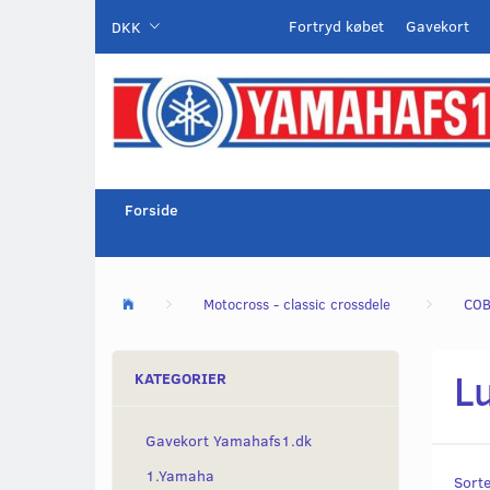
Fortryd købet
Gavekort
DKK
Forside
Motocross - classic crossdele
COB
Lu
KATEGORIER
Gavekort Yamahafs1.dk
1.Yamaha
Sorte