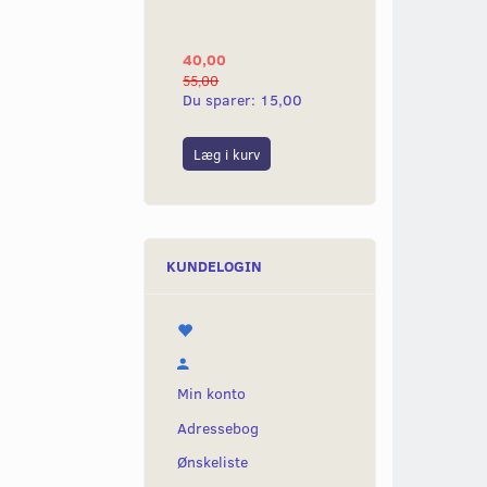
YAMAHA 2G
40,00
25,00
55,00
50,00
Du sparer:
15,00
Du sparer:
25,0
Læg i kurv
Læg i kurv
KUNDELOGIN
Min konto
Adressebog
Ønskeliste