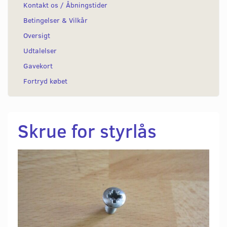
Kontakt os / Åbningstider
Betingelser & Vilkår
Oversigt
Udtalelser
Gavekort
Fortryd købet
Skrue for styrlås