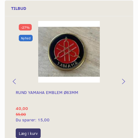
TILBUD
-27%
Nyhed
RUND YAMAHA EMBLEM Ø63MM
BA
40,00
25
55,00
50,
Du sparer:
15,00
Du
Læg i kurv
L