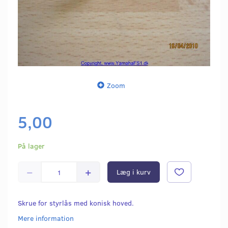
Zoom
5,00
På lager
Læg i kurv
Skrue for styrlås med konisk hoved.
Mere information