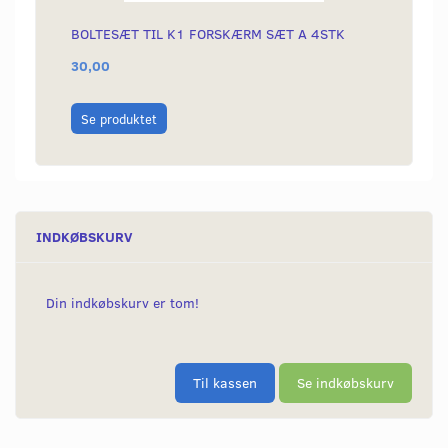
BOLTESÆT TIL K1 FORSKÆRM SÆT A 4STK
EGERS
30,00
150,0
Læg i
Se produktet
INDKØBSKURV
Din indkøbskurv er tom!
Til kassen
Se indkøbskurv