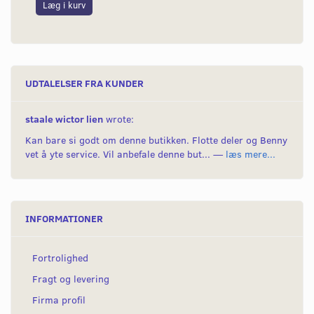
Læg i kurv
L
UDTALELSER FRA KUNDER
staale wictor lien
wrote:
Kan bare si godt om denne butikken. Flotte deler og Benny
vet å yte service. Vil anbefale denne but... —
læs mere...
INFORMATIONER
Fortrolighed
Fragt og levering
Firma profil