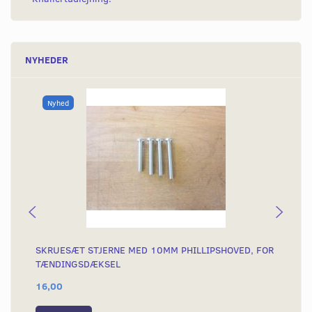
NYHEDER
Nyhed
SKRUESÆT STJERNE MED 10MM PHILLIPSHOVED, FOR
SK
TÆNDINGSDÆKSEL
AH
16,00
15