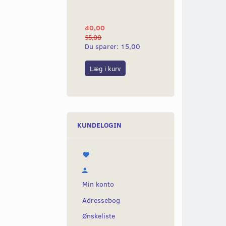
YAMAHA 2G
40,00
25,00
55,00
50,00
Du sparer:
15,00
Du sparer:
25,0
Læg i kurv
Læg i kurv
KUNDELOGIN
Min konto
Adressebog
Ønskeliste