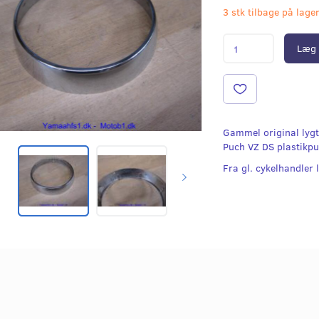
3 stk tilbage på lage
Læg 
Gammel original lygt
Puch VZ DS plastikp
Fra gl. cykelhandler 