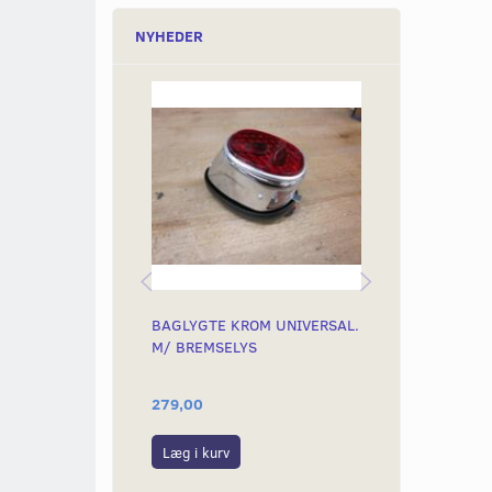
NYHEDER
BAGLYGTE KROM UNIVERSAL.
FORPÆRE 6V
M/ BREMSELYS
279,00
40,00
Læg i kurv
Læg i kurv