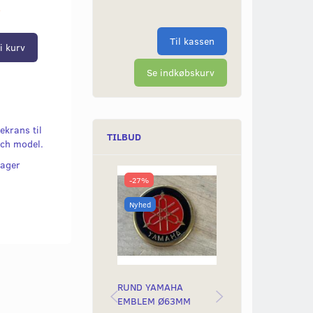
r
Til kassen
i kurv
Se indkøbskurv
ekrans til
TILBUD
uch model.
lager
-27%
-50%
Nyhed
Nyhed
RUND YAMAHA
BAGLYGTEGLAS
EMBLEM Ø63MM
YAMAH STING &