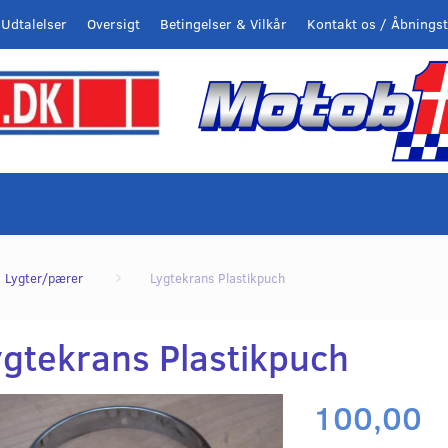
Udtalelser
Oversigt
Betingelser & Vilkår
Kontakt os / Åbningst
Lygter/pærer
Lygtekrans Plastikpuch
ygtekrans Plastikpuch
100,00