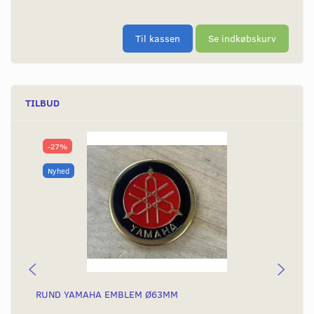
Til kassen
Se indkøbskurv
TILBUD
-27%
Nyhed
RUND YAMAHA EMBLEM Ø63MM
BA