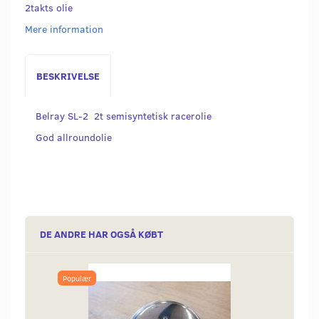
2takts olie
Mere information
BESKRIVELSE
Belray SL-2 2t semisyntetisk racerolie
God allroundolie
DE ANDRE HAR OGSÅ KØBT
Populær
Popu