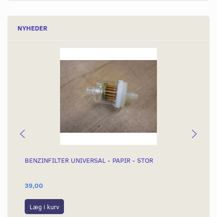
NYHEDER
BENZINFILTER UNIVERSAL - PAPIR - STOR
BEN
39,00
29
Læg i kurv
L