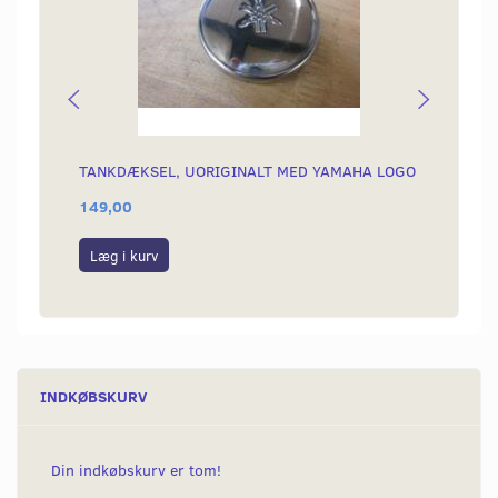
TANKDÆKSEL, UORIGINALT MED YAMAHA LOGO
BENZI
149,00
149,0
Læg i kurv
Læg i
INDKØBSKURV
Din indkøbskurv er tom!