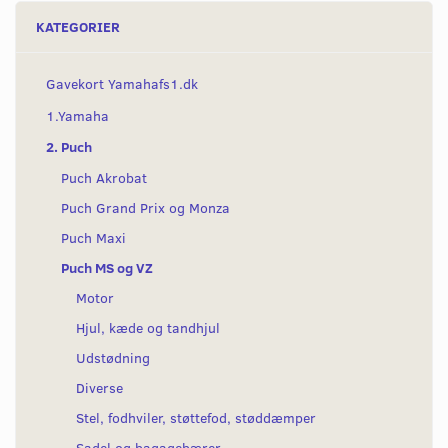
KATEGORIER
Gavekort Yamahafs1.dk
1.Yamaha
2. Puch
Puch Akrobat
Puch Grand Prix og Monza
Puch Maxi
Puch MS og VZ
Motor
Hjul, kæde og tandhjul
Udstødning
Diverse
Stel, fodhviler, støttefod, støddæmper
Sadel og bagagebærer