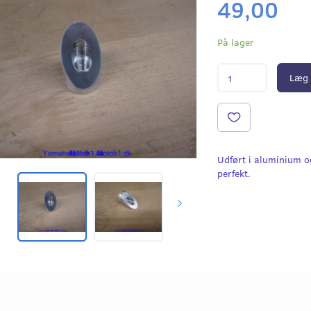
49,00
På lager
Læg 
Udført i aluminium o
perfekt.