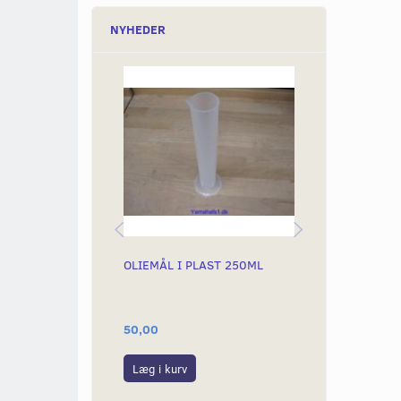
NYHEDER
OLIEMÅL I PLAST 250ML
TOPMØTRIK 
50,00
79,00
Læg i kurv
Læg i kurv