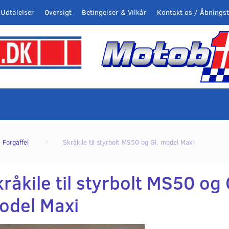
Udtalelser
Oversigt
Betingelser & Vilkår
Kontakt os / Åbningst
Forgaffel
Skråkile til styrbolt MS50 og Gl. model Maxi
råkile til styrbolt MS50 og 
odel Maxi