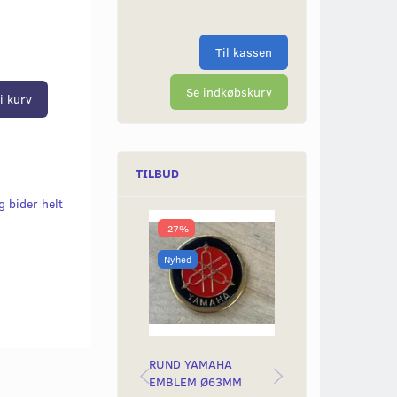
Til kassen
Se indkøbskurv
i kurv
TILBUD
g bider helt
-27%
-50%
Nyhed
Nyhed
RUND YAMAHA
BAGLYGTEGLAS
EMBLEM Ø63MM
YAMAH STING &