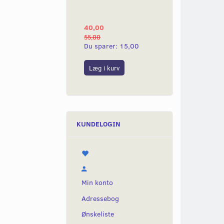
YAMAHA 2G
40,00
25,00
55,00
50,00
Du sparer:
15,00
Du sparer:
25,0
Læg i kurv
Læg i kurv
KUNDELOGIN
Min konto
Adressebog
Ønskeliste