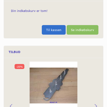
Din indkøbskurv er tom!
Til kassen
Se indkøbskurv
TILBUD
-25%