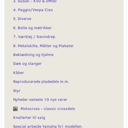
3. Suzuki - K50 & DM50
4. Paggio/Vespa Ciao
5. Diverse
6. Bolte og møtrikker
7. Værktøj / Gevindrep
8. Metalskilte, Måtter og Plakater
Beklædning og hjelme
Dæk og slanger
Kåber
Reproducerede pladedele m.m.
Styr
Nyheder seneste 10 nye varer
Motocross - classic crossdele
Knallerter til salg
Special arbejde Yamaha fs1 modellen.