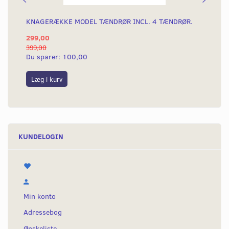
KNAGERÆKKE MODEL TÆNDRØR INCL. 4 TÆNDRØR.
VÆ
299,00
13
399,00
139
Du sparer:
100,00
Du
Læg i kurv
L
KUNDELOGIN
Min konto
Adressebog
Ønskeliste