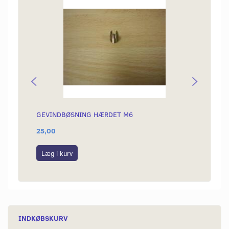
GEVINDBØSNING HÆRDET M6
KÆDE 
25,00
189,0
Læg i kurv
Læg i
INDKØBSKURV