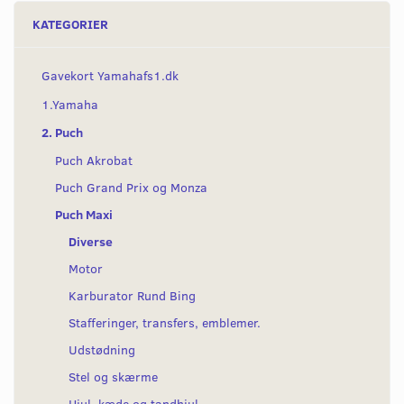
KATEGORIER
Gavekort Yamahafs1.dk
1.Yamaha
2. Puch
Puch Akrobat
Puch Grand Prix og Monza
Puch Maxi
Diverse
Motor
Karburator Rund Bing
Stafferinger, transfers, emblemer.
Udstødning
Stel og skærme
Hjul, kæde og tandhjul