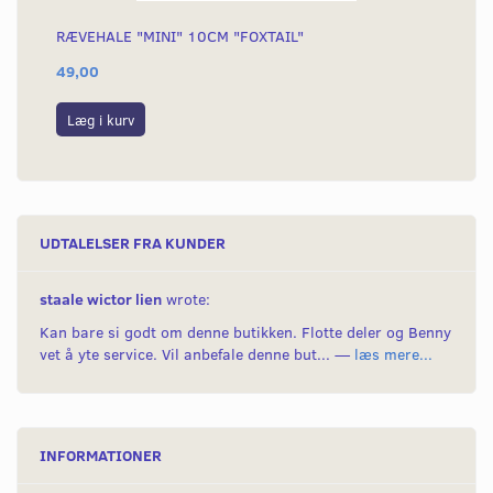
RÆVEHALE "MINI" 10CM "FOXTAIL"
KÆ
49,00
54
Læg i kurv
L
UDTALELSER FRA KUNDER
staale wictor lien
wrote:
Kan bare si godt om denne butikken. Flotte deler og Benny
vet å yte service. Vil anbefale denne but... —
læs mere...
INFORMATIONER