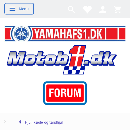
Menu
Skifte navigation
Hjul, kæde og tandhjul