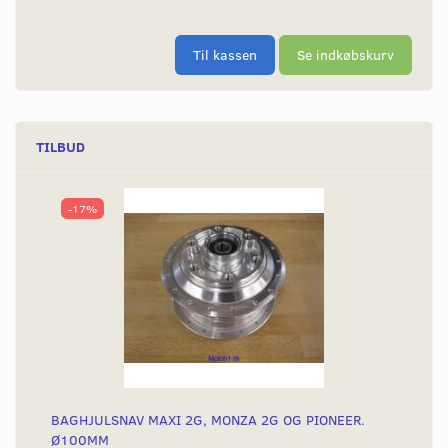
Til kassen
Se indkøbskurv
TILBUD
-17%
BAGHJULSNAV MAXI 2G, MONZA 2G OG PIONEER.
Ø100MM