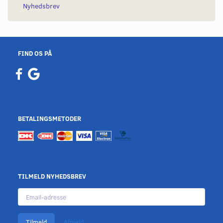
Nyhedsbrev
FIND OS PÅ
BETALINGSMETODER
TILMELD NYHEDSBREV
Email-
adresse
Tilmeld
Afmeld