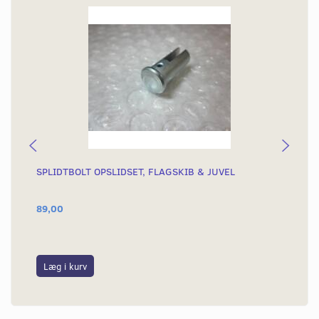
SPLIDTBOLT OPSLIDSET, FLAGSKIB & JUVEL
PE
89,00
59
Læg i kurv
S