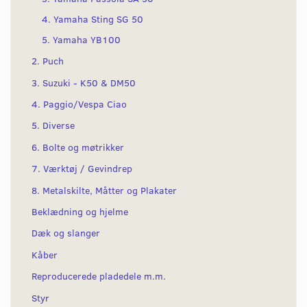
4. Yamaha Sting SG 50
5. Yamaha YB100
2. Puch
3. Suzuki - K50 & DM50
4. Paggio/Vespa Ciao
5. Diverse
6. Bolte og møtrikker
7. Værktøj / Gevindrep
8. Metalskilte, Måtter og Plakater
Beklædning og hjelme
Dæk og slanger
Kåber
Reproducerede pladedele m.m.
Styr