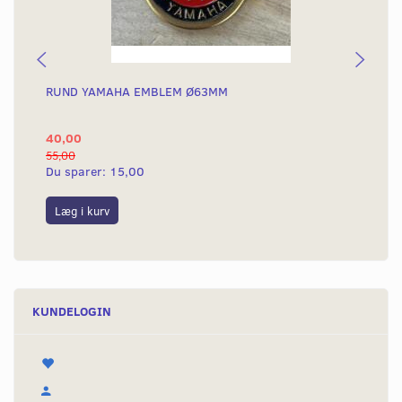
RUND YAMAHA EMBLEM Ø63MM
BA
40,00
25
55,00
50,
Du sparer:
15,00
Du
Læg i kurv
L
KUNDELOGIN