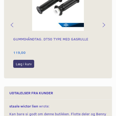
GUMMIHÅNDTAG. DT50 TYPE MED GASRULLE
YA
119,00
19
Læg i kurv
L
UDTALELSER FRA KUNDER
staale wictor lien
wrote:
Kan bare si godt om denne butikken. Flotte deler og Benny