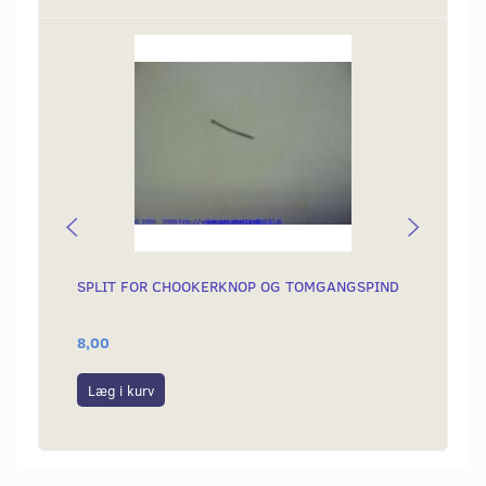
SPLIT FOR CHOOKERKNOP OG TOMGANGSPIND
FINGE
LANG 
8,00
49,00
Læg i kurv
Læg i