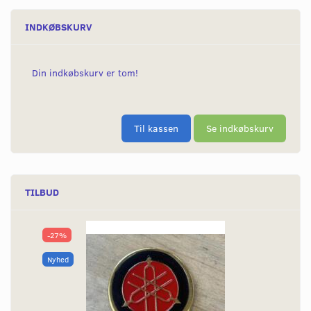
INDKØBSKURV
Din indkøbskurv er tom!
Til kassen
Se indkøbskurv
TILBUD
-27%
Nyhed