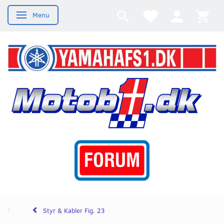
Menu
Skifte navigation
Styr & Kabler Fig. 23