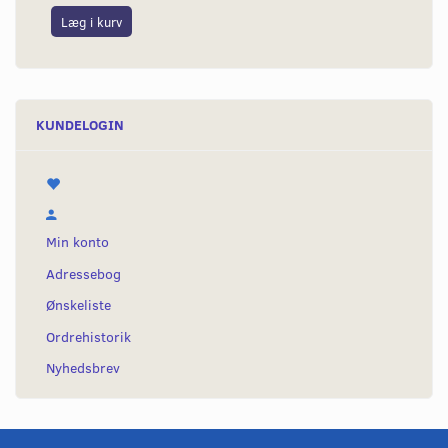
Læg i kurv
L
KUNDELOGIN
Min konto
Adressebog
Ønskeliste
Ordrehistorik
Nyhedsbrev