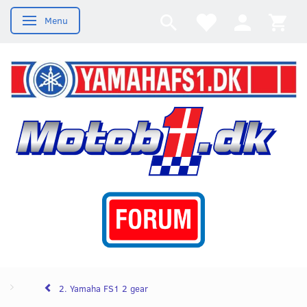
Menu
Skifte navigation
2. Yamaha FS1 2 gear