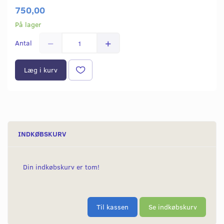
750,00
På lager
Antal
Læg i kurv
INDKØBSKURV
Din indkøbskurv er tom!
Til kassen
Se indkøbskurv