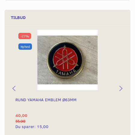
TILBUD
-27%
Nyhed
RUND YAMAHA EMBLEM Ø63MM
BA
40,00
25
55,00
50,
Du sparer:
15,00
Du