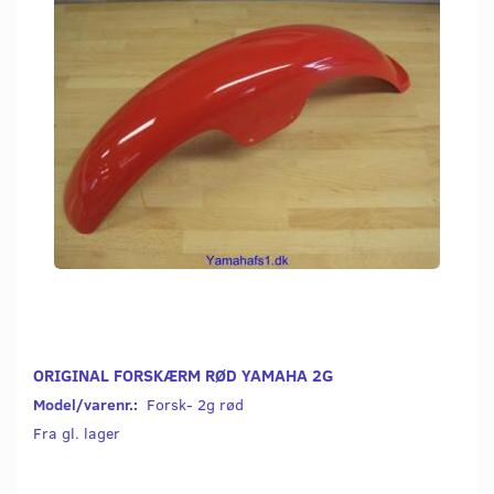
ORIGINAL FORSKÆRM RØD YAMAHA 2G
Model/varenr.:
Forsk- 2g rød
Fra gl. lager