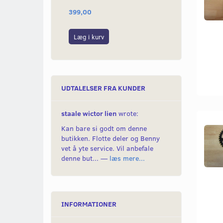
399,00
59,00
Læg i kurv
Se produktet
UDTALELSER FRA KUNDER
staale wictor lien
wrote:
Kan bare si godt om denne
butikken. Flotte deler og Benny
vet å yte service. Vil anbefale
denne but... —
læs mere...
INFORMATIONER