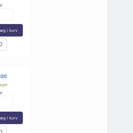
al
159,00
150,00
Læg i kurv
Læg i kurv
æg i kurv
,00
lager
al
æg i kurv