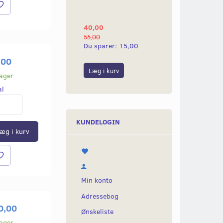
YAMAHA 2G
40,00
25,00
55,00
50,00
Du sparer:
15,00
Du sparer:
25,0
,00
Læg i kurv
Læg i kurv
lager
al
KUNDELOGIN
æg i kurv
Min konto
Adressebog
0,00
Ønskeliste
lager