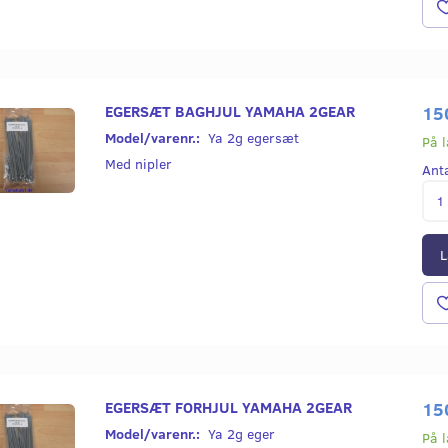
EGERSÆT BAGHJUL YAMAHA 2GEAR
15
Model/varenr.:
Ya 2g egersæt
På 
Med nipler
Ant
L
DÆKPASTA
DÆKPASTA
MONTERING A
EGERSÆT FORHJUL YAMAHA 2GEAR
15
SLANGER, SAM
Model/varenr.:
Ya 2g eger
På 
MELLEMSTYKKE