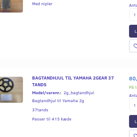
Med nipler
Ant
79,00
250,00
Læg i kurv
Læg i kurv
L
BAGTANDHJUL TIL YAMAHA 2GEAR 37
80
TANDS
På 
Model/varenr.:
2g_bagtandhjul
Ant
Bagtandhjul til Yamaha 2g
37tands
Passer til 415 kæde
L