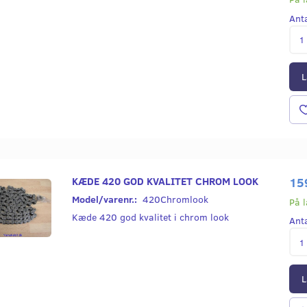
Ant
L
KÆDE 420 GOD KVALITET CHROM LOOK
15
Model/varenr.:
420Chromlook
På 
Kæde 420 god kvalitet i chrom look
Ant
L