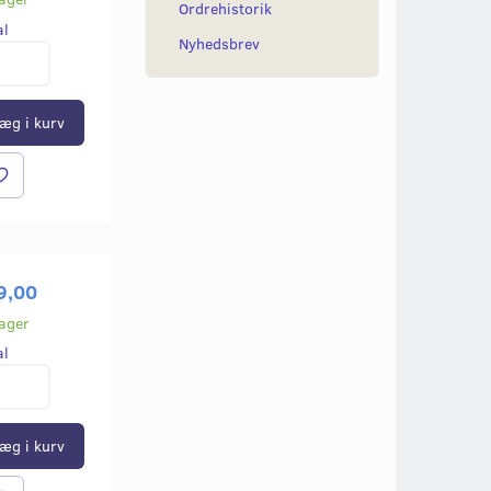
Ordrehistorik
al
Nyhedsbrev
æg i kurv
9,00
lager
al
æg i kurv