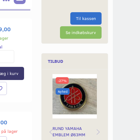
Til kassen
9,00
Se indkøbskurv
lager
al
TILBUD
æg i kurv
-27%
-50%
Nyhed
Nyhed
,00
RUND YAMAHA
BAGLYGTEGLAS
 på lager
EMBLEM Ø63MM
YAMAH STING &