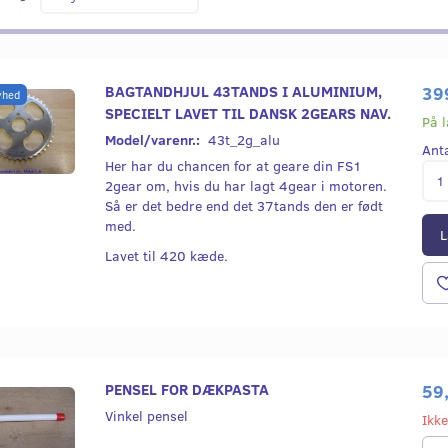
BAGTANDHJUL 43TANDS I ALUMINIUM,
39
yhed
SPECIELT LAVET TIL DANSK 2GEARS NAV.
På 
Model/varenr.:
43t_2g_alu
Ant
Her har du chancen for at geare din FS1
2gear om, hvis du har lagt 4gear i motoren.
Så er det bedre end det 37tands den er født
med.
L
Lavet til 420 kæde.
PENSEL FOR DÆKPASTA
59
Vinkel pensel
Ikke