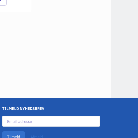
TILMELD NYHEDSBREV
Email-
adresse
Tilmeld
Afmeld