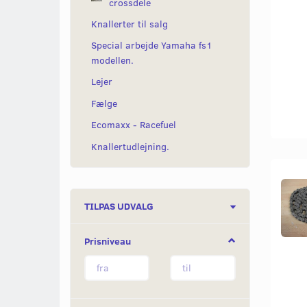
crossdele
Knallerter til salg
Special arbejde Yamaha fs1
modellen.
Lejer
Fælge
Ecomaxx - Racefuel
Knallertudlejning.
Skifte
TILPAS UDVALG
filter
Prisniveau