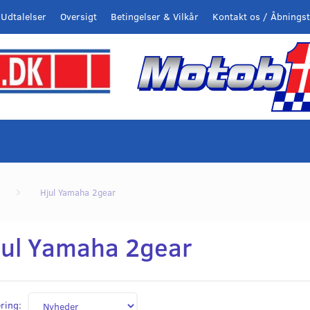
Udtalelser
Oversigt
Betingelser & Vilkår
Kontakt os / Åbningst
Hjul Yamaha 2gear
jul Yamaha 2gear
ring: