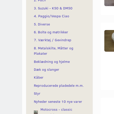
2. Puch
3. Suzuki - K50 & DM50
4. Paggio/Vespa Ciao
5. Diverse
6. Bolte og møtrikker
7. Værktøj / Gevindrep
8. Metalskilte, Måtter og
Plakater
Beklædning og hjelme
Dæk og slanger
Kåber
Reproducerede pladedele m.m.
Styr
Nyheder seneste 10 nye varer
Motocross - classic