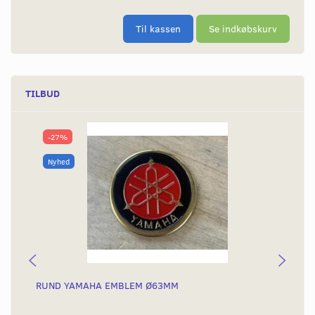
Til kassen
Se indkøbskurv
TILBUD
-27%
Nyhed
RUND YAMAHA EMBLEM Ø63MM
BA