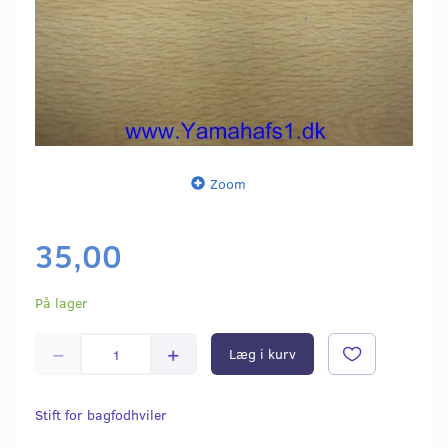
Zoom
35,00
På lager
Læg i kurv
Stift for bagfodhviler