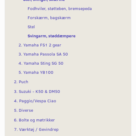
Fodhviler, støtteben, bremsepeda
Forskærm, bagskærm
Stel
Svingarm, støddæmpere
2. Yamaha FS1 2 gear
3. Yamaha Passola SA 50
4. Yamaha Sting SG 50
5. Yamaha YB100
2. Puch
3. Suzuki - K50 & DM50
4. Paggio/Vespa Ciao
5. Diverse
6. Bolte og møtrikker
7. Værktøj / Gevindrep