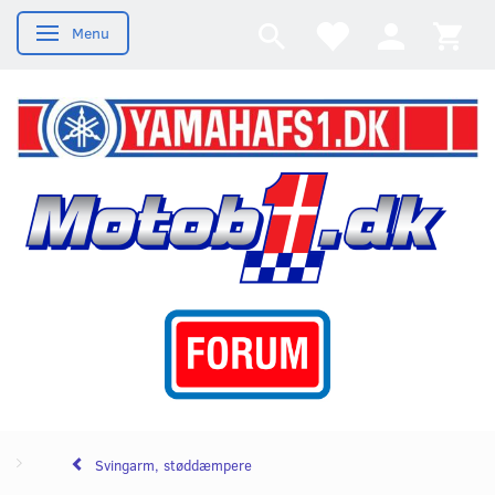
Menu
Skifte navigation
Svingarm, støddæmpere