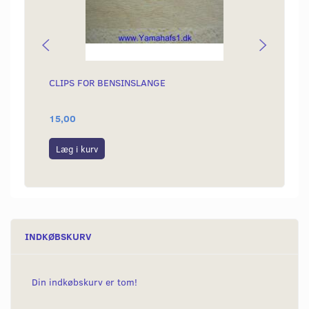
CLIPS FOR BENSINSLANGE
TÆNDR
OHM
15,00
69,00
Læg i kurv
Læg i
INDKØBSKURV
Din indkøbskurv er tom!