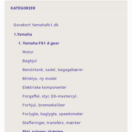
KATEGORIER
Gavekort Yamahafs1.dk
1.Yamaha
1. Yamaha FS1 4 gear
Motor
Baghjul
Benzintank, sadel, bagagebærer
Blinklys, ny model
Elektriske komponenter
Forgaffel, styr, DX-mastercyl.
Forhjul, bremsekaliber
Forlygte, baglygte, speedometer
Stafferinger, transférs, mærker
Stel, svinger, skærme