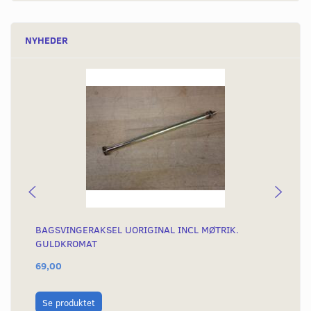
NYHEDER
BAGSVINGERAKSEL UORIGINAL INCL MØTRIK.
ST
GULDKROMAT
69,00
96
L
Se produktet