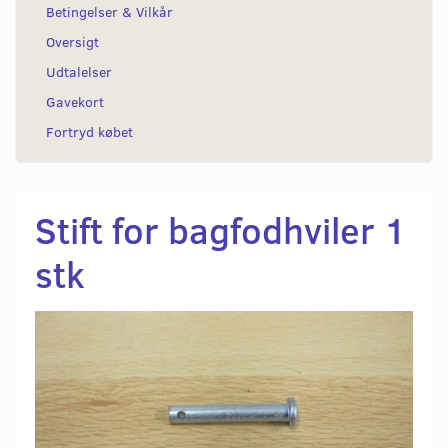
Betingelser & Vilkår
Oversigt
Udtalelser
Gavekort
Fortryd købet
Stift for bagfodhviler 1
stk