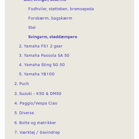
Fodhviler, støtteben, bremsepeda
Forskærm, bagskærm
Stel
Svingarm, støddæmpere
2. Yamaha FS1 2 gear
3. Yamaha Passola SA 50
4. Yamaha Sting SG 50
5. Yamaha YB100
2. Puch
3. Suzuki - K50 & DM50
4. Paggio/Vespa Ciao
5. Diverse
6. Bolte og møtrikker
7. Værktøj / Gevindrep