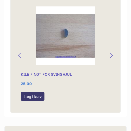
KILE / NOT FOR SVINGHJUL
SPEE
25,00
89,00
Læg i kurv
Læg i