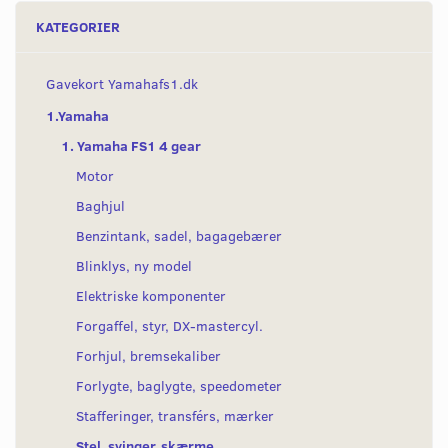
KATEGORIER
Gavekort Yamahafs1.dk
1.Yamaha
1. Yamaha FS1 4 gear
Motor
Baghjul
Benzintank, sadel, bagagebærer
Blinklys, ny model
Elektriske komponenter
Forgaffel, styr, DX-mastercyl.
Forhjul, bremsekaliber
Forlygte, baglygte, speedometer
Stafferinger, transférs, mærker
Stel, svinger, skærme