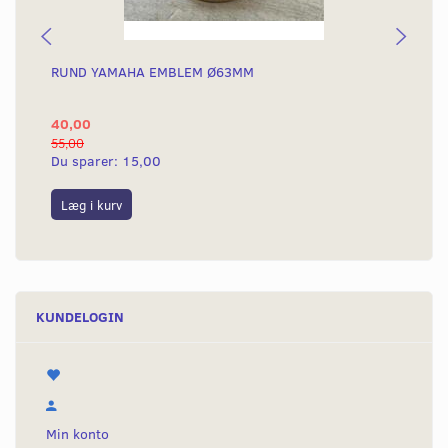
RUND YAMAHA EMBLEM Ø63MM
BA
40,00
25
55,00
50,
Du sparer:
15,00
Du
Læg i kurv
L
KUNDELOGIN
Min konto