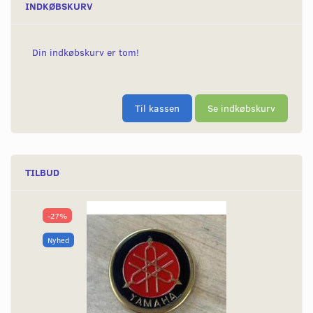
INDKØBSKURV
Din indkøbskurv er tom!
Til kassen
Se indkøbskurv
TILBUD
-27%
Nyhed