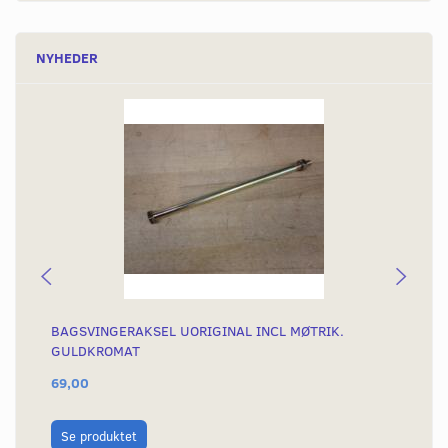
NYHEDER
BAGSVINGERAKSEL UORIGINAL INCL MØTRIK.
ST
GULDKROMAT
69,00
96
L
Se produktet