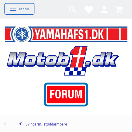
Menu
Skifte navigation
Svingarm, støddæmpere