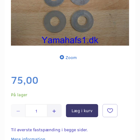
Zoom
75,00
På lager
Læg i kurv
Til øverste fastspænding i begge sider.
Mere information