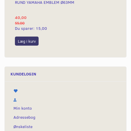
RUND YAMAHA EMBLEM Ø63MM
BA
40,00
25
55,00
50,
Du sparer:
15,00
Du
Læg i kurv
L
KUNDELOGIN
Min konto
Adressebog
Ønskeliste