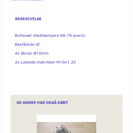
BESKRIVELSE
Boltesæt støddæmpere 69-76 øverst.
Bestående af:
4x Skiver Ø10mm
2x Lukkede møtrikker M10x1,25
DE ANDRE HAR OGSÅ KØBT
Popu