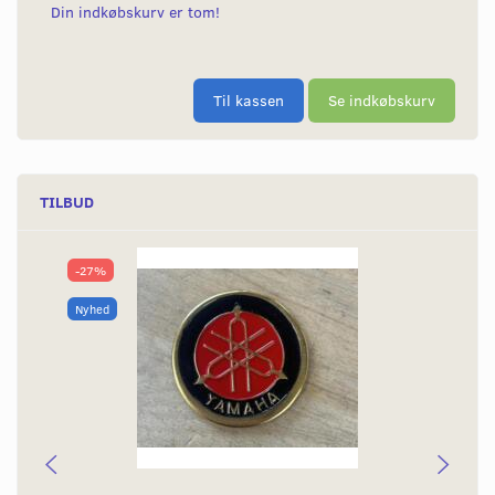
Din indkøbskurv er tom!
Til kassen
Se indkøbskurv
TILBUD
-27%
Nyhed