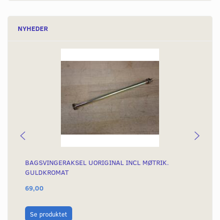
NYHEDER
BAGSVINGERAKSEL UORIGINAL INCL MØTRIK.
ST
GULDKROMAT
69,00
96
L
Se produktet