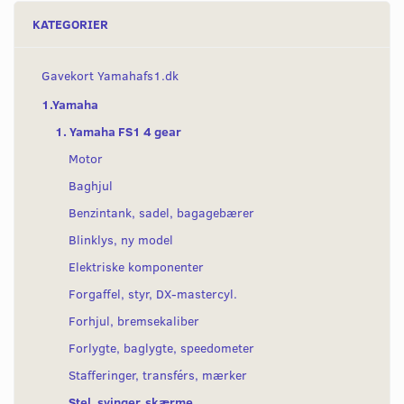
KATEGORIER
Gavekort Yamahafs1.dk
1.Yamaha
1. Yamaha FS1 4 gear
Motor
Baghjul
Benzintank, sadel, bagagebærer
Blinklys, ny model
Elektriske komponenter
Forgaffel, styr, DX-mastercyl.
Forhjul, bremsekaliber
Forlygte, baglygte, speedometer
Stafferinger, transférs, mærker
Stel, svinger, skærme