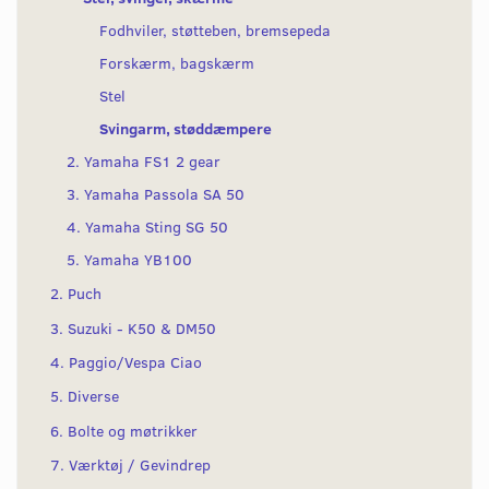
Fodhviler, støtteben, bremsepeda
Forskærm, bagskærm
Stel
Svingarm, støddæmpere
2. Yamaha FS1 2 gear
3. Yamaha Passola SA 50
4. Yamaha Sting SG 50
5. Yamaha YB100
2. Puch
3. Suzuki - K50 & DM50
4. Paggio/Vespa Ciao
5. Diverse
6. Bolte og møtrikker
7. Værktøj / Gevindrep