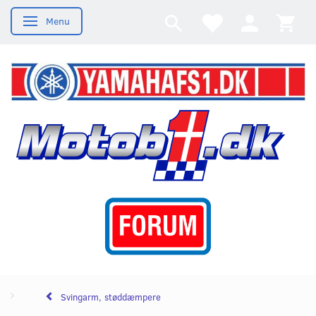
Menu
Skifte navigation
Svingarm, støddæmpere