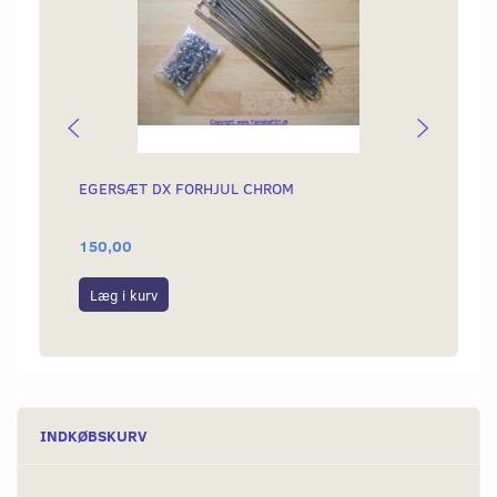
EGERSÆT DX FORHJUL CHROM
BESLA
MODE
150,00
140,0
Læg i kurv
Læg i
INDKØBSKURV