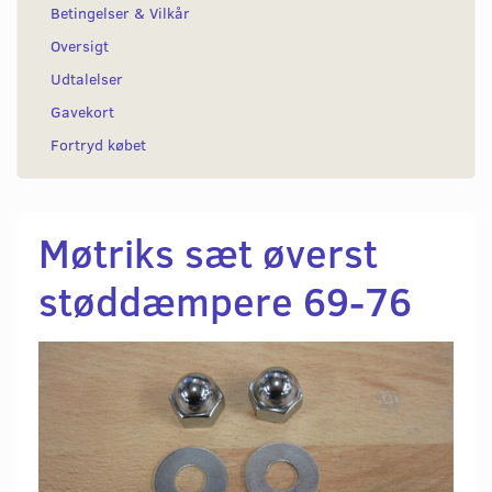
Betingelser & Vilkår
Oversigt
Udtalelser
Gavekort
Fortryd købet
Møtriks sæt øverst
støddæmpere 69-76