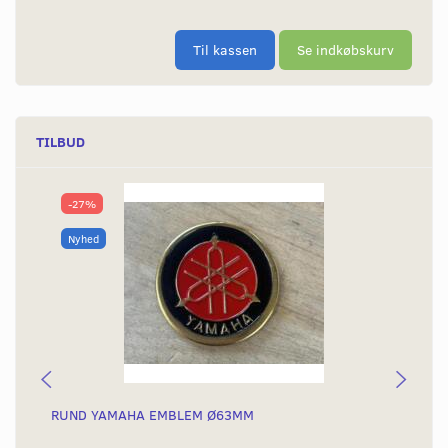
Til kassen
Se indkøbskurv
TILBUD
-27%
Nyhed
RUND YAMAHA EMBLEM Ø63MM
BA