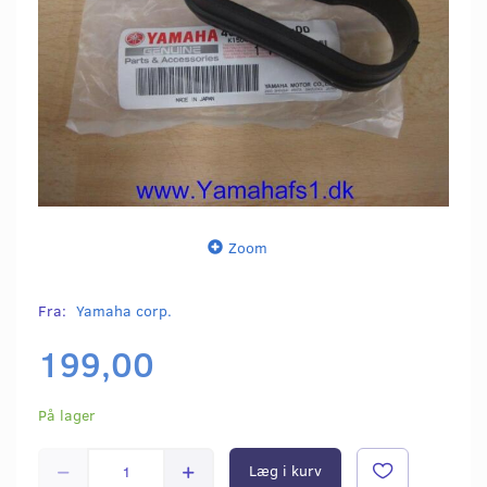
Zoom
Fra:
Yamaha corp.
199,00
På lager
Læg i kurv