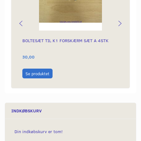
BOLTESÆT TIL K1 FORSKÆRM SÆT A 4STK
EGERS
30,00
150,0
Læg i
Se produktet
INDKØBSKURV
Din indkøbskurv er tom!