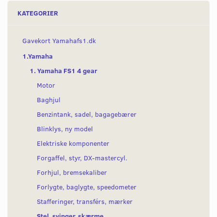
KATEGORIER
Gavekort Yamahafs1.dk
1.Yamaha
1. Yamaha FS1 4 gear
Motor
Baghjul
Benzintank, sadel, bagagebærer
Blinklys, ny model
Elektriske komponenter
Forgaffel, styr, DX-mastercyl.
Forhjul, bremsekaliber
Forlygte, baglygte, speedometer
Stafferinger, transférs, mærker
Stel, svinger, skærme