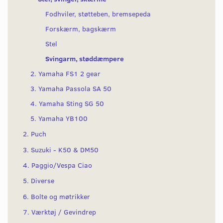
Fodhviler, støtteben, bremsepeda
Forskærm, bagskærm
Stel
Svingarm, støddæmpere
2. Yamaha FS1 2 gear
3. Yamaha Passola SA 50
4. Yamaha Sting SG 50
5. Yamaha YB100
2. Puch
3. Suzuki - K50 & DM50
4. Paggio/Vespa Ciao
5. Diverse
6. Bolte og møtrikker
7. Værktøj / Gevindrep