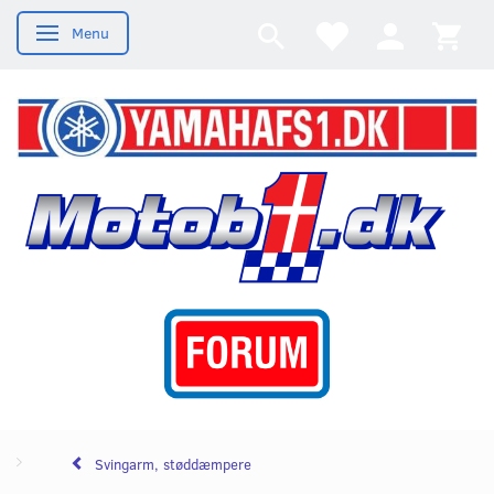
Menu
Skifte navigation
Svingarm, støddæmpere