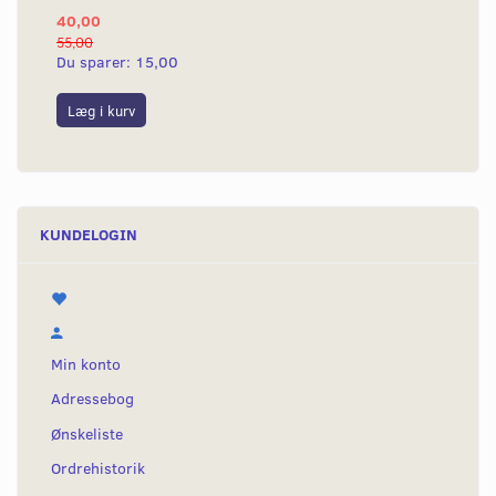
40,00
25
55,00
50,
Du sparer:
15,00
Du
Læg i kurv
L
KUNDELOGIN
Min konto
Adressebog
Ønskeliste
Ordrehistorik