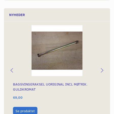
NYHEDER
BAGSVINGERAKSEL UORIGINAL INCL MØTRIK.
ST
GULDKROMAT
69,00
96
L
Se produktet