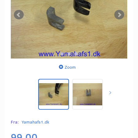
Zoom
Fra:
Yamahafs1.dk
99,00