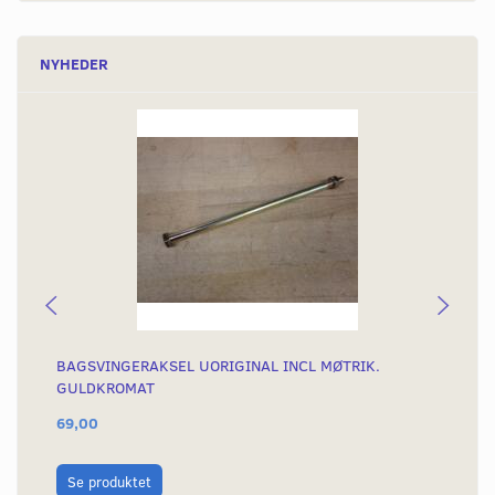
NYHEDER
BAGSVINGERAKSEL UORIGINAL INCL MØTRIK.
ST
GULDKROMAT
69,00
96
L
Se produktet