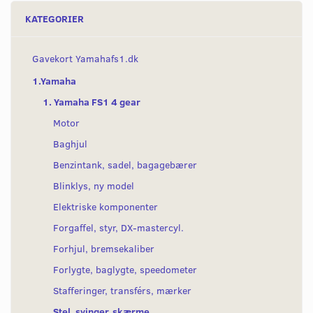
KATEGORIER
Gavekort Yamahafs1.dk
1.Yamaha
1. Yamaha FS1 4 gear
Motor
Baghjul
Benzintank, sadel, bagagebærer
Blinklys, ny model
Elektriske komponenter
Forgaffel, styr, DX-mastercyl.
Forhjul, bremsekaliber
Forlygte, baglygte, speedometer
Stafferinger, transférs, mærker
Stel, svinger, skærme