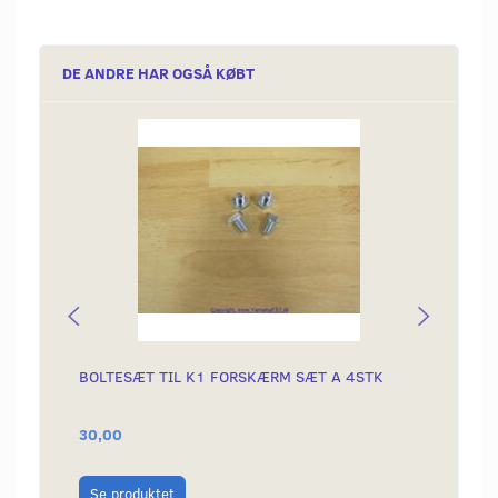
DE ANDRE HAR OGSÅ KØBT
Popu
BOLTESÆT TIL K1 FORSKÆRM SÆT A 4STK
LANGR
30,00
289,0
Læg i
Se produktet