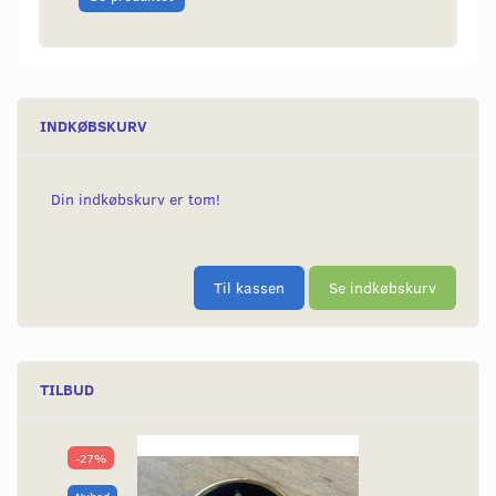
INDKØBSKURV
Din indkøbskurv er tom!
Til kassen
Se indkøbskurv
TILBUD
-27%