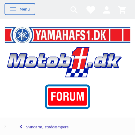
Menu
Skifte navigation
Svingarm, støddæmpere