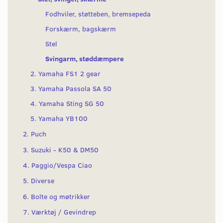
Fodhviler, støtteben, bremsepeda
Forskærm, bagskærm
Stel
Svingarm, støddæmpere
2. Yamaha FS1 2 gear
3. Yamaha Passola SA 50
4. Yamaha Sting SG 50
5. Yamaha YB100
2. Puch
3. Suzuki - K50 & DM50
4. Paggio/Vespa Ciao
5. Diverse
6. Bolte og møtrikker
7. Værktøj / Gevindrep