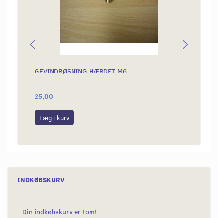
GEVINDBØSNING HÆRDET M6
BOLTE
25,00
30,00
Læg i kurv
Se p
INDKØBSKURV
Din indkøbskurv er tom!