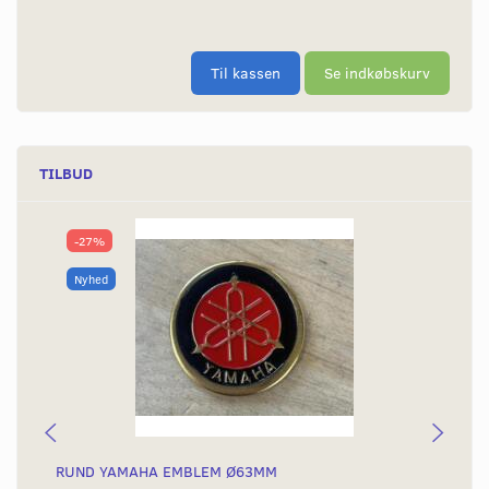
Til kassen
Se indkøbskurv
TILBUD
-27%
Nyhed
RUND YAMAHA EMBLEM Ø63MM
BA