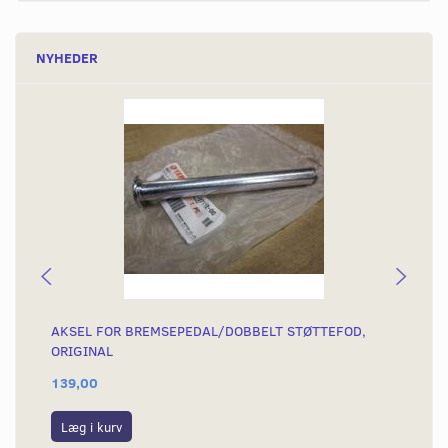
NYHEDER
AKSEL FOR BREMSEPEDAL/DOBBELT STØTTEFOD,
BR
ORIGINAL
139,00
92
Læg i kurv
L