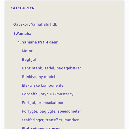
KATEGORIER
Gavekort Yamahafs1.dk
1.Yamaha
1. Yamaha FS1 4 gear
Motor
Baghjul
Benzintank, sadel, bagagebærer
Blinklys, ny model
Elektriske komponenter
Forgaffel, styr, DX-mastercyl.
Forhjul, bremsekaliber
Forlygte, baglygte, speedometer
Stafferinger, transférs, mærker
Stel, svinger, skærme