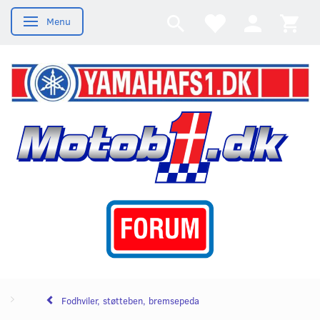
Menu
Skifte navigation
Fodhviler, støtteben, bremsepeda