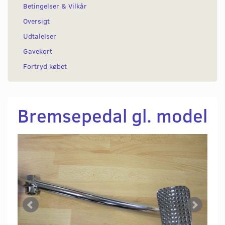
Betingelser & Vilkår
Oversigt
Udtalelser
Gavekort
Fortryd købet
Bremsepedal gl. model