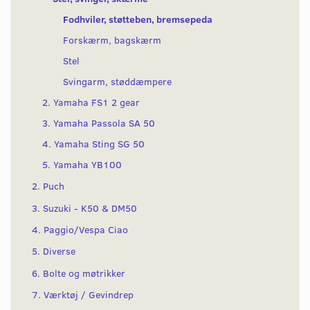
Fodhviler, støtteben, bremsepeda
Forskærm, bagskærm
Stel
Svingarm, støddæmpere
2. Yamaha FS1 2 gear
3. Yamaha Passola SA 50
4. Yamaha Sting SG 50
5. Yamaha YB100
2. Puch
3. Suzuki - K50 & DM50
4. Paggio/Vespa Ciao
5. Diverse
6. Bolte og møtrikker
7. Værktøj / Gevindrep