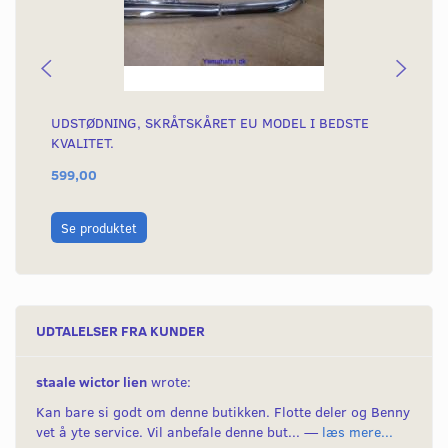
UDSTØDNING, SKRÅTSKÅRET EU MODEL I BEDSTE
UD
KVALITET.
32
599,00
70
L
Se produktet
UDTALELSER FRA KUNDER
staale wictor lien
wrote:
Kan bare si godt om denne butikken. Flotte deler og Benny
vet å yte service. Vil anbefale denne but... —
læs mere...