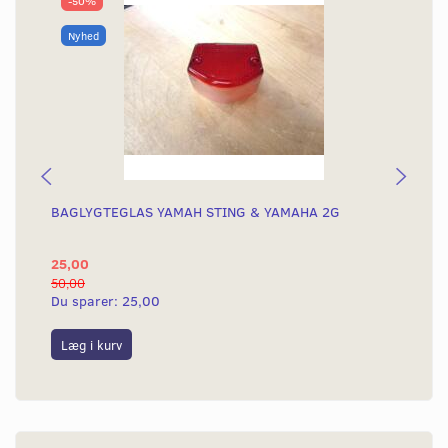
-50%
Nyhed
BAGLYGTEGLAS YAMAH STING & YAMAHA 2G
KO
KN
25,00
4.
50,00
4.8
Du sparer:
25,00
Du
Læg i kurv
L