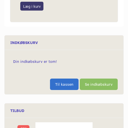
Læg i kurv
Læg i
INDKØBSKURV
Din indkøbskurv er tom!
Til kassen
Se indkøbskurv
TILBUD