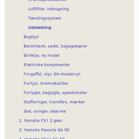
Luftfilter, indsugning
Tændingssystem
Udstødning
Baghjul
Benzintank, sadel, bagagebærer
Blinklys, ny model
Elektriske komponenter
Forgaffel, styr, DX-mastercyl.
Forhjul, bremsekaliber
Forlygte, baglygte, speedometer
Stafferinger, transférs, mærker
Stel, svinger, skærme
2. Yamaha FS1 2 gear
3. Yamaha Passola SA 50
4. Yamaha Sting SG 50