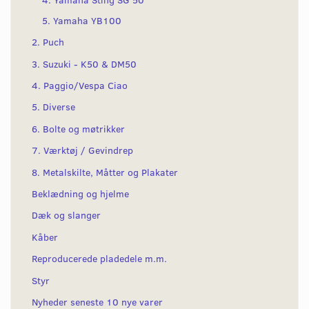
5. Yamaha YB100
2. Puch
3. Suzuki - K50 & DM50
4. Paggio/Vespa Ciao
5. Diverse
6. Bolte og møtrikker
7. Værktøj / Gevindrep
8. Metalskilte, Måtter og Plakater
Beklædning og hjelme
Dæk og slanger
Kåber
Reproducerede pladedele m.m.
Styr
Nyheder seneste 10 nye varer