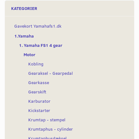
KATEGORIER
Gavekort Yamahafs1.dk
1.Yamaha
1. Yamaha FS1 4 gear
Motor
Kobling
Gearaksel - Gearpedal
Gearkasse
Gearskift
Karburator
Kickstarter
Krumtap - stempel
Krumtaphus - cylinder
Krumtaphusdæksel