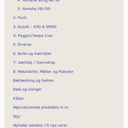
5. Yamaha YB100
2. Puch
3. Suzuki - K50 & DM50
4. Paggio/Vespa Ciao
5. Diverse
6. Bolte og møtrikker
7. Værktøj / Gevindrep
8. Metalskilte, Måtter og Plakater
Beklædning og hjelme
Dæk og slanger
Kåber
Reproducerede pladedele m.m.
Styr
Nyheder seneste 10 nye varer