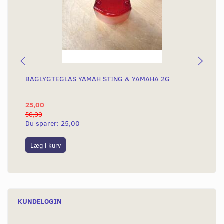
BAGLYGTEGLAS YAMAH STING & YAMAHA 2G
KO
KN
25,00
4.
50,00
4.8
Du sparer:
25,00
Du
Læg i kurv
L
KUNDELOGIN