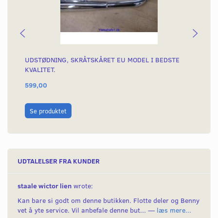
UDSTØDNING, SKRÅTSKÅRET EU MODEL I BEDSTE
UD
KVALITET.
32
599,00
70
L
Se produktet
UDTALELSER FRA KUNDER
staale wictor lien
wrote:
Kan bare si godt om denne butikken. Flotte deler og Benny
vet å yte service. Vil anbefale denne but... —
læs mere...