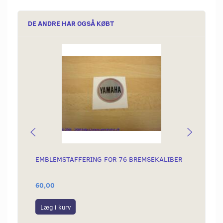
DE ANDRE HAR OGSÅ KØBT
EMBLEMSTAFFERING FOR 76 BREMSEKALIBER
OMLØB
60,00
199,0
Læg i kurv
Læg i