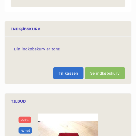
INDKØBSKURV
Din indkøbskurv er tom!
Til kassen
Se indkøbskurv
TILBUD
-50%
Nyhed