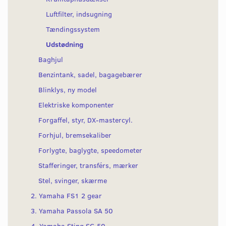
Luftfilter, indsugning
Tændingssystem
Udstødning
Baghjul
Benzintank, sadel, bagagebærer
Blinklys, ny model
Elektriske komponenter
Forgaffel, styr, DX-mastercyl.
Forhjul, bremsekaliber
Forlygte, baglygte, speedometer
Stafferinger, transférs, mærker
Stel, svinger, skærme
2. Yamaha FS1 2 gear
3. Yamaha Passola SA 50
4. Yamaha Sting SG 50