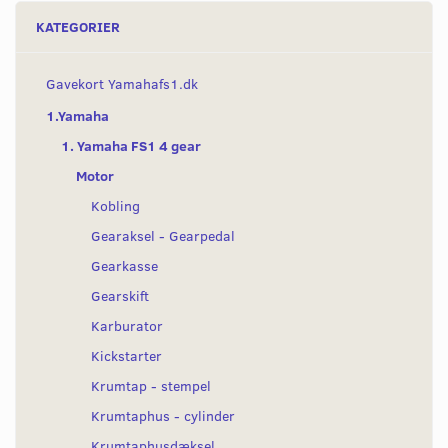
KATEGORIER
Gavekort Yamahafs1.dk
1.Yamaha
1. Yamaha FS1 4 gear
Motor
Kobling
Gearaksel - Gearpedal
Gearkasse
Gearskift
Karburator
Kickstarter
Krumtap - stempel
Krumtaphus - cylinder
Krumtaphusdæksel