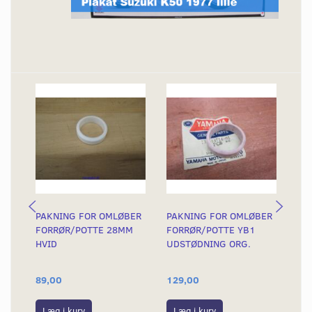
PAKNING FOR OMLØBER
PAKNING FOR OMLØBER
UD
FORRØR/POTTE 28MM
FORRØR/POTTE YB1
VE
HVID
UDSTØDNING ORG.
MO
89,00
129,00
30
Læg i kurv
Læg i kurv
L