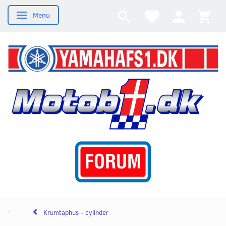
Menu
Skifte navigation
Krumtaphus - cylinder