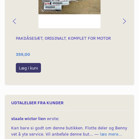
PAKDÅSESÆT, ORIGINALT, KOMPLET FOR MOTOR
SK
TÆ
359,00
16
Læg i kurv
L
UDTALELSER FRA KUNDER
staale wictor lien
wrote:
Kan bare si godt om denne butikken. Flotte deler og Benny
vet å yte service. Vil anbefale denne but... —
læs mere...