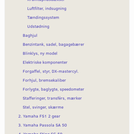
Luftfilter, indsugning
Tændingssystem
Udstødning
Baghjul
Benzintank, sadel, bagagebærer
Blinklys, ny model
Elektriske komponenter
Forgaffel, styr, DX-mastercyl.
Forhjul, bremsekaliber
Forlygte, baglygte, speedometer
Stafferinger, transférs, mærker
Stel, svinger, skærme
2. Yamaha FS1 2 gear
3. Yamaha Passola SA 50
4. Yamaha Sting SG 50