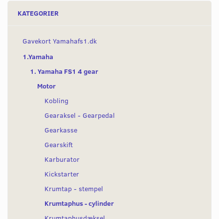
KATEGORIER
Gavekort Yamahafs1.dk
1.Yamaha
1. Yamaha FS1 4 gear
Motor
Kobling
Gearaksel - Gearpedal
Gearkasse
Gearskift
Karburator
Kickstarter
Krumtap - stempel
Krumtaphus - cylinder
Krumtaphusdæksel