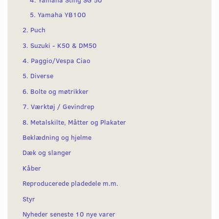
5. Yamaha YB100
2. Puch
3. Suzuki - K50 & DM50
4. Paggio/Vespa Ciao
5. Diverse
6. Bolte og møtrikker
7. Værktøj / Gevindrep
8. Metalskilte, Måtter og Plakater
Beklædning og hjelme
Dæk og slanger
Kåber
Reproducerede pladedele m.m.
Styr
Nyheder seneste 10 nye varer