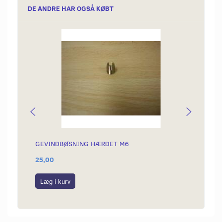
DE ANDRE HAR OGSÅ KØBT
GEVINDBØSNING HÆRDET M6
GEVIN
25,00
159,0
Læg i kurv
Læg i