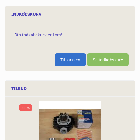
INDKØBSKURV
Din indkøbskurv er tom!
Til kassen
Se indkøbskurv
TILBUD
-20%